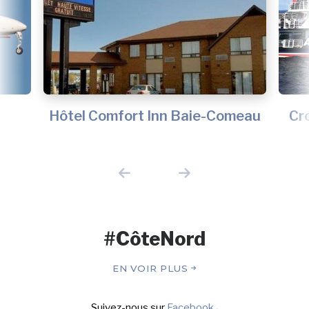
Hôtel Comfort Inn Baie-Comeau
Cr
#CôteNord
EN VOIR PLUS
Suivez-nous sur
Facebook