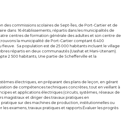
usion des commissions scolaires de Sept-Îles, de Port-Cartier et de
aire dans 16 établissements, répartis dans les municipalités de
 quatre centres de formation générale des adultes et son centre de
retrouvons la municipalité de Port-Cartier comptant 6 400
u fleuve. Sa population est de 25 000 habitants incluant le village
mbres répartis en deux communautés (Uashat et Mani-Utenam).
pte 2 500 habitants, Une partie de Schefferville et la
systèmes électriques, en préparant des plans de leçon, en gérant
quisition de compétences techniques concrètes, tout en veillant à
cipes et applications électriques (circuits, systèmes, réseaux de
magistraux et diriger des travaux pratiques en
on pratique sur des machines de production, institutionnelles ou
r les examens, travaux pratiques et rapports.Évaluer les progrès
.