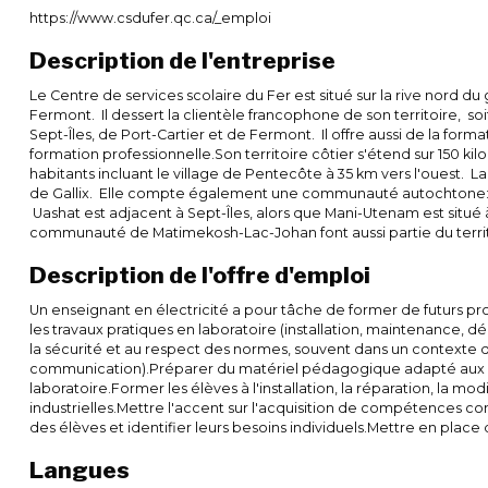
https://www.csdufer.qc.ca/_emploi
Description de l'entreprise
Le Centre de services scolaire du Fer est situé sur la rive nord du 
Fermont. Il dessert la clientèle francophone de son territoire, s
Sept-Îles, de Port-Cartier et de Fermont. Il offre aussi de la fo
formation professionnelle.Son territoire côtier s'étend sur 150 k
habitants incluant le village de Pentecôte à 35 km vers l'ouest. La
de Gallix. Elle compte également une communauté autochtone: 
Uashat est adjacent à Sept-Îles, alors que Mani-Utenam est situé à 
communauté de Matimekosh-Lac-Johan font aussi partie du territo
Description de l'offre d'emploi
Un enseignant en électricité a pour tâche de former de futurs pr
les travaux pratiques en laboratoire (installation, maintenance,
la sécurité et au respect des normes, souvent dans un contexte de
communication).Préparer du matériel pédagogique adapté aux app
laboratoire.Former les élèves à l'installation, la réparation, la m
industrielles.Mettre l'accent sur l'acquisition de compétences co
des élèves et identifier leurs besoins individuels.Mettre en pla
Langues