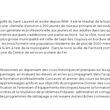
golfe du Saint-Laurent et existe depuis 1998. Il est le résultat de la f
oit une clientèle d’environ 4 200 jeunes de niveaux primaire et second
rmation générale et professionnelle aux jeunes et aux adultes dans ses
ilomètres auxquels s'additionne une partie au Nord. Sur la côte, nous 
 plus grosse municipalité est celle de Sept-Îles, toujours en bordure d
les Innus forment une population résidente de de plus de 3000 me
14 km à l'est de la municipalité. Dans le nord, la ville de Fermont com
ire du Centre de services scolaire du Fer.
ofessionnels en dispensant des cours théoriques et pratiques sur les 
 dépannage), en évaluant les élèves, et en les accompagnant dans l'ac
 formation professionnelle.Concevoir et animer des cours sur les prin
rentissages actifs et aux objectifs du programme.Donner des cours 
odification et l'entretien d'équipements électriques.Assurer la formati
ncrètes et la résolution de problèmes.Préparer, administrer et corrige
ce des programmes de rattrapage si nécessaire.Autres tâches connexes