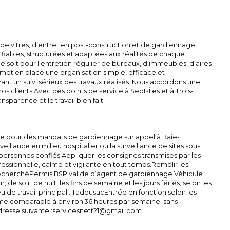
 de vitres, d’entretien post-construction et de gardiennage.
 fiables, structurées et adaptées aux réalités de chaque
ce soit pour l’entretien régulier de bureaux, d’immeubles, d’aires
et en place une organisation simple, efficace et
rant un suivi sérieux des travaux réalisés. Nous accordons une
os clients.Avec des points de service à Sept-Îles et à Trois-
nsparence et le travail bien fait.
ble pour des mandats de gardiennage sur appel à Baie-
llance en milieu hospitalier ou la surveillance de sites sous
 personnes confiés.Appliquer les consignes transmises par les
fessionnelle, calme et vigilante en tout temps.Remplir les
il recherchéPermis BSP valide d’agent de gardiennage.Véhicule
e soir, de nuit, les fins de semaine et les jours fériés, selon les
de travail principal : TadousacEntrée en fonction selon les
lume comparable à environ 36 heures par semaine, sans
l’adresse suivante :servicesnett21@gmail.com