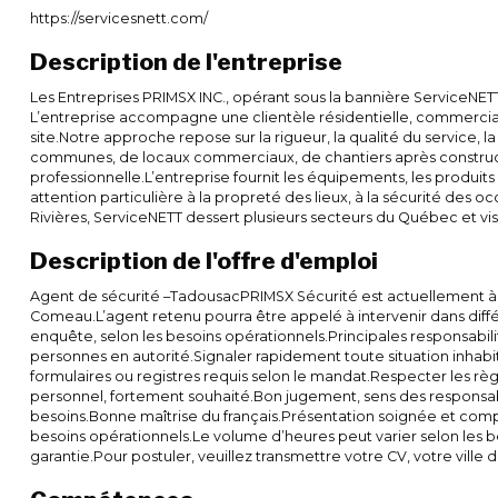
https://servicesnett.com/
Description de l'entreprise
Les Entreprises PRIMSX INC., opérant sous la bannière ServiceNET
L’entreprise accompagne une clientèle résidentielle, commerciale,
site.Notre approche repose sur la rigueur, la qualité du service, l
communes, de locaux commerciaux, de chantiers après constructi
professionnelle.L’entreprise fournit les équipements, les produits
attention particulière à la propreté des lieux, à la sécurité des o
Rivières, ServiceNETT dessert plusieurs secteurs du Québec et vise à
Description de l'offre d'emploi
Agent de sécurité –TadousacPRIMSX Sécurité est actuellement à l
Comeau.L’agent retenu pourra être appelé à intervenir dans différ
enquête, selon les besoins opérationnels.Principales responsabil
personnes en autorité.Signaler rapidement toute situation inhabit
formulaires ou registres requis selon le mandat.Respecter les rè
personnel, fortement souhaité.Bon jugement, sens des responsabilités
besoins.Bonne maîtrise du français.Présentation soignée et compo
besoins opérationnels.Le volume d’heures peut varier selon les b
garantie.Pour postuler, veuillez transmettre votre CV, votre vill