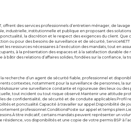
T, offrent des services professionnels d’entretien ménager, de lavage
 industrielle, institutionnelle et publique en proposant des solutions
a ponctualité, la discrétion et le respect des exigences du client. Que 
on ou pour des besoins de surveillance et de sécurité, ServiceNETT m
 et les ressources nécessaires à l’exécution des mandats, tout en assu
ccupants, à la présentation des espaces et à la satisfaction durable de n
 bâtir des relations d’affaires solides, fondées sur la confiance, la tra
a recherche d’un agent de sécurité fiable, professionnel et disponi
ents contextes, notamment pour la surveillance de personnes, la survei
itésAssurer une surveillance constante et rigoureuse des lieux ou des
uelle, tout incident ou tout risque observé.Maintenir une attitude pro
gles de confidentialité, de sécurité et de conduite applicables.Prof
 et ponctualité.Capacité à travailler sur appel.Disponibilité de jour, d
rtement professionnel.ConditionsPoste sur appel et temps plein.Lieu 
esoins.À titre indicatif, certains mandats peuvent représenter un vo
e de résidence, vos disponibilités et une copie de votre permis BSP à 