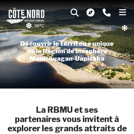
18°C
Découvrir le territoire unique
de la Région de biosphère
Manicouagan-Uapishka
Crédit : Mathieu Dupuis
La RBMU et ses
partenaires vous invitent à
explorer les grands attraits de