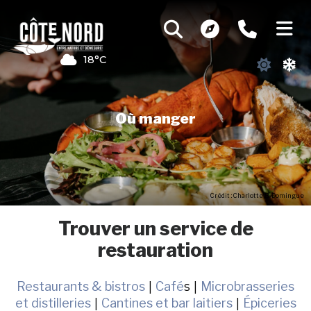
18°C
Où manger
Crédit : Charlotte B.-Domingue
Trouver un service de
restauration
Restaurants & bistros
|
Café
s |
Microbrasseries
et distilleries
|
Cantines et bar laitiers
|
Épiceries