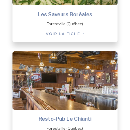
Matimekosh
Mingan
Les Saveurs Boréales
Natashquan
Forestville (Québec)
New Carlisle
Nutashkuan
VOIR LA FICHE
Pessamit
Petit-Mécatina
Pointe-aux-Outardes
Pointe-Lebel
Port-Cartier
Port-Cartier (Pointe-aux-Anglais)
Port-Cartier (Rivière-Pentecôte)
Port-Menier
Portneuf-sur-Mer
Ragueneau
Rivière-au-Tonnerre
Rivière-aux-Outardes
Resto-Pub Le Chianti
Rivière-Mouchalagane
Forestville (Québec)