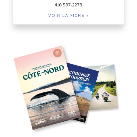
Rivière-Nipissis
418 587-2278
Rivière-Pentecôte
VOIR LA FICHE
Rivière-Saint-Jean
Rivière-Saint-Paul
Sacré-Coeur
Saint-Augustin
Schefferville
Sept-Îles
Sept-Îles (Clarke city)
Sept-Îles (Gallix)
Sept-Îles (Moisie)
Sept-Îles (Moisie)
St. John's
Tadoussac
Tête-à-la-Baleine
Uashat
Vieux-Fort