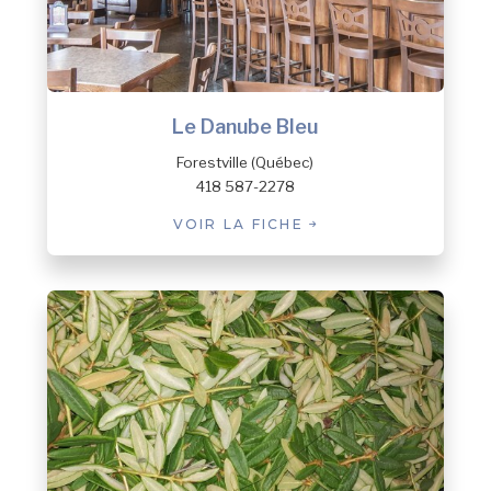
Franquelin
Godbout
Gros-Mécatina
Harrington Harbour
Le Danube Bleu
Havre-Saint-Pierre
Kawawachikamach
Forestville (Québec)
Kegaska
418 587-2278
La Romaine
VOIR LA FICHE
Lac-au-Brochet
Lac-Vacher
Lac-Walker
Les Bergeronnes
Les Escoumins
Longue-Pointe-de-Mingan
Longue-Rive
Lourde-de-Blanc-Sablon
Magpie
Maliotenam