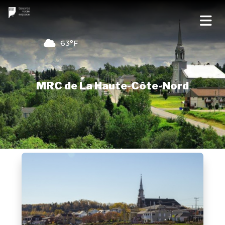
63°F
MRC de La Haute-Côte-Nord