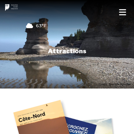
63°F
Attractions
Credit : Marilou Bourdon