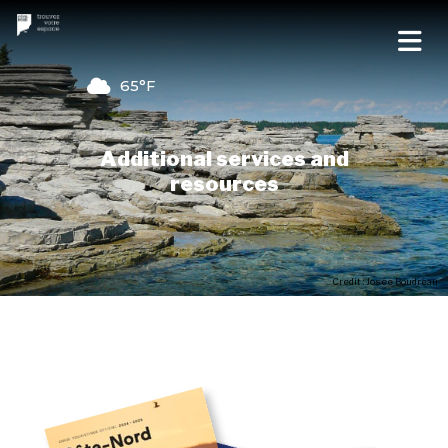
65°F
Additional services and
resources
Credit : Josée Boudreau