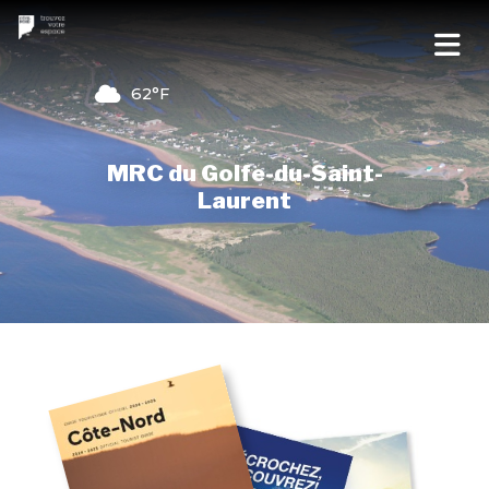
62°F
MRC du Golfe-du-Saint-
Laurent