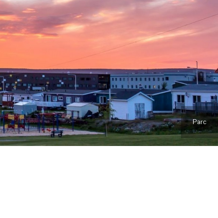
Taïga Carnaval en mars
Plage municipale
Parc