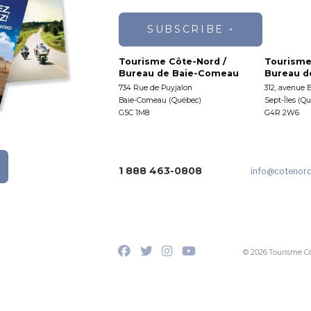
SUBSCRIBE
Tourisme Côte-Nord /
Tourisme
Bureau de Baie-Comeau
Bureau de
734 Rue de Puyjalon
312, avenue 
Baie-Comeau (Québec)
Sept-Îles (Q
G5C 1M8
G4R 2W6
1 888 463-0808
info
@cotenor
© 2026 Tourisme C