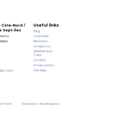
Useful links
 Côte-Nord /
 Sept-îles
Blog
Corporate
Brochu
Members
uébec)
Contact Us
Weather and
Tides
Contest
Privacy policy
dqc.com
Site Map
ôte-Nord.
Realisation:
Numérique.ca