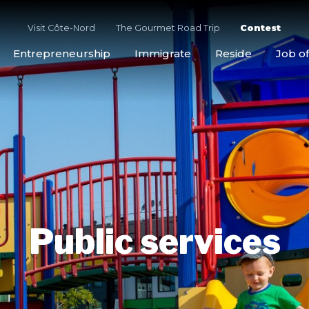
Visit Côte-Nord
The Gourmet Road Trip
Contest
Entrepreneurship
Immigrate
Reside
Job of
Public services