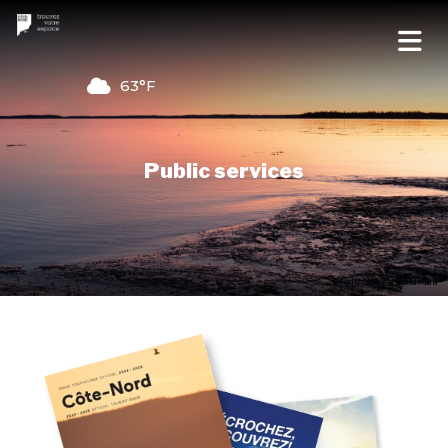
63°F
Public services
Credit : Josée Boudreau