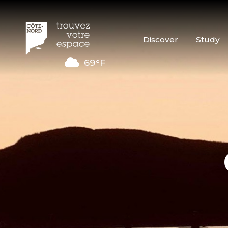
Discover
Study
69°F