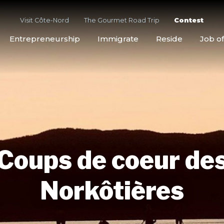
Visit Côte-Nord
The Gourmet Road Trip
Contest
Entrepreneurship
Immigrate
Reside
Job of
Coups de coeur de
Norkôtières