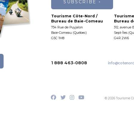
SUBSCRIBE
Tourisme Côte-Nord /
Tourisme
Bureau de Baie-Comeau
Bureau de
734 Rue de Puyjalon
312, avenue 
Baie-Comeau (Québec)
Sept-Îles (Q
G5C 1M8
G4R 2W6
1 888 463-0808
info
@cotenor
© 2026 Tourisme C