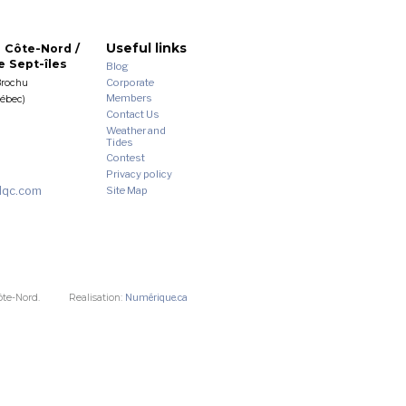
Useful links
 Côte-Nord /
 Sept-îles
Blog
Corporate
Brochu
Members
uébec)
Contact Us
Weather and
Tides
Contest
Privacy policy
dqc.com
Site Map
ôte-Nord.
Realisation:
Numérique.ca