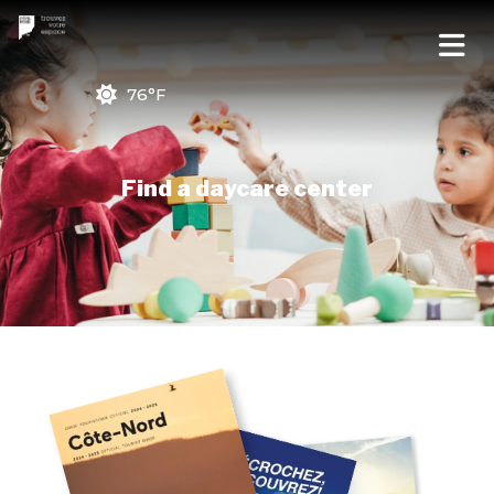
76°F
Find a daycare center