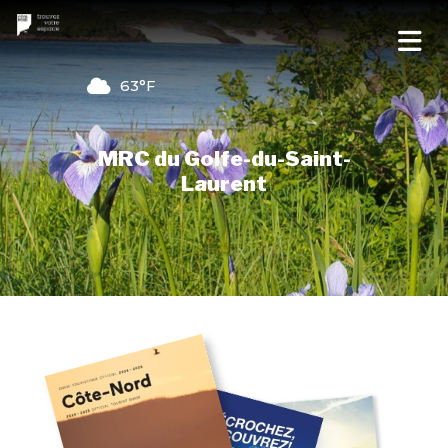
63°F
MRC du Golfe-du-Saint-
Laurent