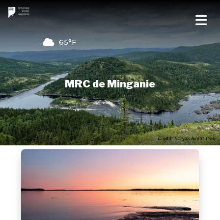
65°F
MRC de Minganie
Credit : Noryak Aventures