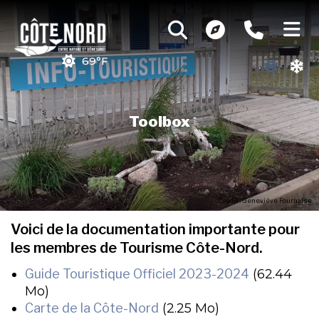
69°F
Toolbox
Credit : Geneviève Fournaise
Voici de la documentation importante pour
les membres de Tourisme Côte-Nord.
Guide Touristique Officiel 2023-2024
(62.44
Mo)
Carte de la Côte-Nord
(2.25 Mo)