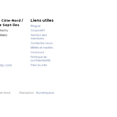
Liens utiles
 Côte-Nord /
 Sept-îles
Blogue
Corporatif
Brochu
Section des
uébec)
membres
Contactez-nous
Météo et marées
Concours
Politique de
confidentialité
dqc.com
Plan du site
te-Nord.
Réalisation :
Numérique.ca