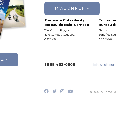
M'ABONNER
Tourisme Côte-Nord /
Tourisme
Bureau de Baie-Comeau
Bureau de
734 Rue de Puyjalon
312, avenue 
Baie-Comeau (Québec)
Sept-Îles (Q
G5C 1M8
G4R 2W6
EZ
1 888 463-0808
info
@cotenor
© 2026 Tourisme Cô