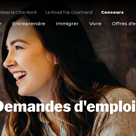
isitez la Côte-Nord
Le Road Trip Gourmand
Concours
r
Entreprendre
Immigrer
Vivre
Offres d'
Demandes d'emploi