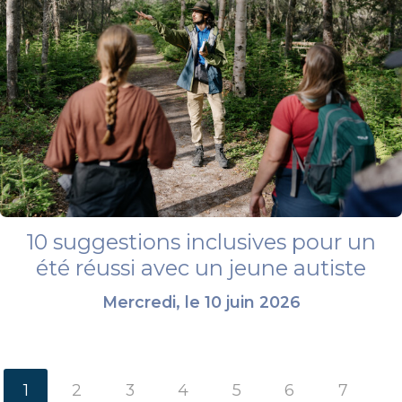
10 suggestions inclusives pour un
été réussi avec un jeune autiste
Mercredi, le 10 juin 2026
1
2
3
4
5
6
7
...