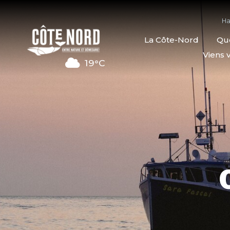
Ha
La Côte-Nord
Quo
Viens v
19°C