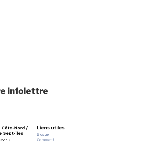
e infolettre
Liens utiles
 Côte-Nord /
 Sept-îles
Blogue
Corporatif
Brochu