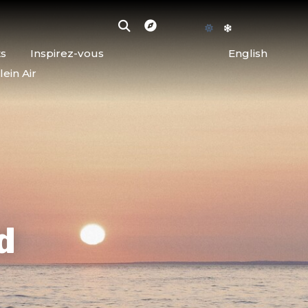
ts
Inspirez-vous
English
lein Air
d