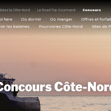
bitez la Côte-Nord
Le Road Trip Gourmand
Concours
i faire
Où dormir
Où manger
Offres et forfai
oir les baleines
Pourvoiries Côte-Nord
Sites de P
Concours Côte-Nor