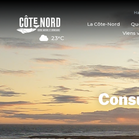
Ha
La Côte-Nord
Quo
Viens v
23°C
Cons