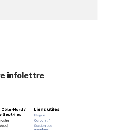
e infolettre
Liens utiles
 Côte-Nord /
 Sept-îles
Blogue
Corporatif
Brochu
Section des
uébec)
membres