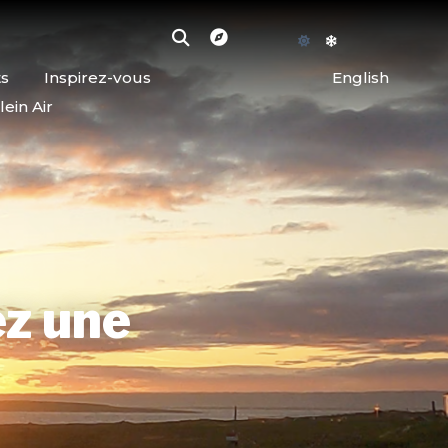
ts
Inspirez-vous
English
lein Air
z une