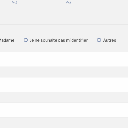
Mo)
Mo)
Madame
Je ne souhaite pas m'identifier
Autres