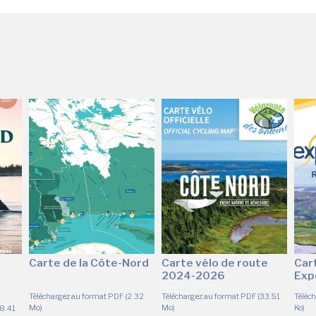
Carte de la Côte-Nord
Carte vélo de route
Cart
2024-2026
Exp
Téléchargez au format PDF (2.32
Téléchargez au format PDF (33.51
Téléc
Mo)
Mo)
Ko)
38.41