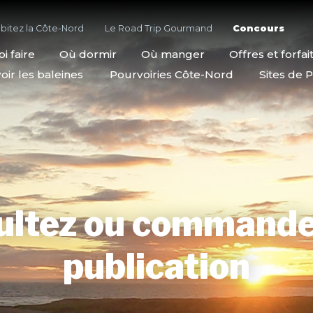
bitez la Côte-Nord
Le Road Trip Gourmand
Concours
i faire
Où dormir
Où manger
Offres et forfai
oir les baleines
Pourvoiries Côte-Nord
Sites de P
ultez ou commande
publication