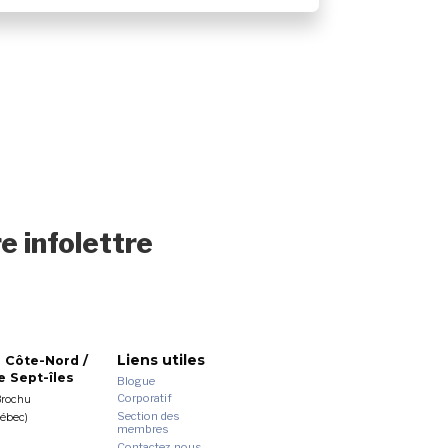
e infolettre
Liens utiles
 Côte-Nord /
 Sept-îles
Blogue
Corporatif
Brochu
Section des
uébec)
membres
Contactez-nous