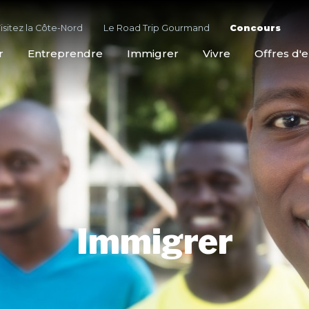
isitez la Côte-Nord
Le Road Trip Gourmand
Concours
r
Entreprendre
Immigrer
Vivre
Offres d'
Immigrer