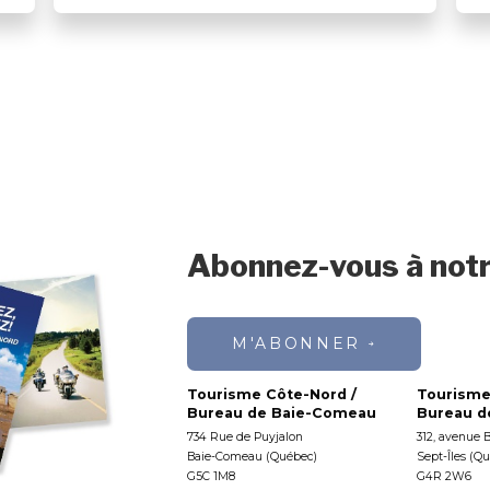
Abonnez-vous à notr
M'ABONNER
Tourisme Côte-Nord /
Tourisme
Bureau de Baie-Comeau
Bureau de
734 Rue de Puyjalon
312, avenue 
Baie-Comeau (Québec)
Sept-Îles (Q
G5C 1M8
G4R 2W6