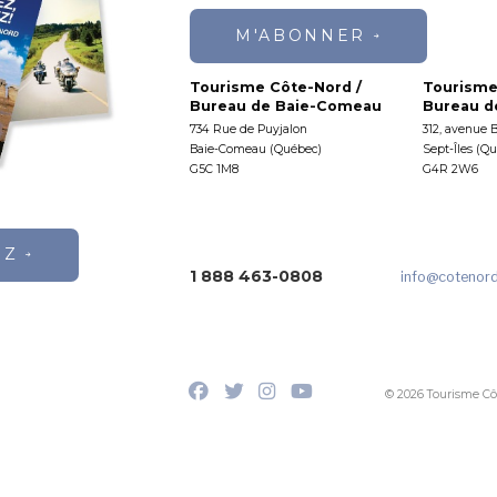
M'ABONNER
Tourisme Côte-Nord /
Tourisme
Bureau de Baie-Comeau
Bureau de
734 Rue de Puyjalon
312, avenue 
Baie-Comeau (Québec)
Sept-Îles (Q
G5C 1M8
G4R 2W6
EZ
1 888 463-0808
info
@cotenor
© 2026 Tourisme Cô