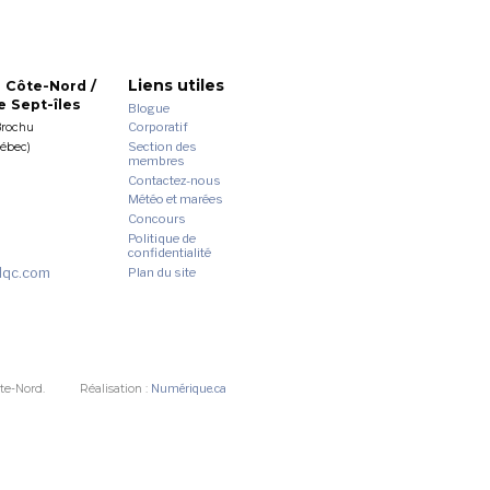
Liens utiles
 Côte-Nord /
 Sept-îles
Blogue
Corporatif
Brochu
Section des
uébec)
membres
Contactez-nous
Météo et marées
Concours
Politique de
confidentialité
dqc.com
Plan du site
te-Nord.
Réalisation :
Numérique.ca