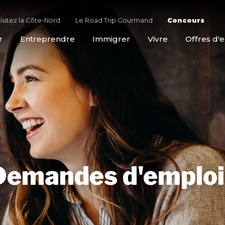
isitez la Côte-Nord
Le Road Trip Gourmand
Concours
r
Entreprendre
Immigrer
Vivre
Offres d'
Demandes d'emploi