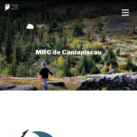
19°C
MRC de Caniapiscau
Crédit : Sylvain Imbeault