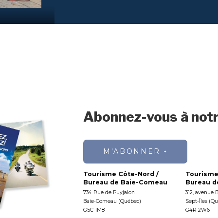
Abonnez-vous à notr
M'ABONNER
Tourisme Côte-Nord /
Tourisme
Bureau de Baie-Comeau
Bureau de
734 Rue de Puyjalon
312, avenue 
Baie-Comeau (Québec)
Sept-Îles (Q
G5C 1M8
G4R 2W6