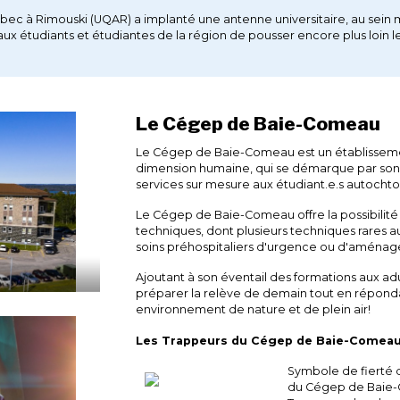
uébec à Rimouski (UQAR) a implanté une antenne universitaire, au se
 aux étudiants et étudiantes de la région de pousser encore plus loi
Le Cégep de Baie-Comeau
Le Cégep de Baie-Comeau est un établissement
dimension humaine, qui se démarque par son 
services sur mesure aux étudiant.e.s autochtone
Le Cégep de Baie-Comeau offre la possibilité
techniques, dont plusieurs techniques rares
soins préhospitaliers d'urgence ou d'aménag
Ajoutant à son éventail des formations aux adu
préparer la relève de demain tout en réponda
environnement de nature et de plein air!
Les Trappeurs du Cégep de Baie-Comea
Symbole de fierté d
du Cégep de Baie-