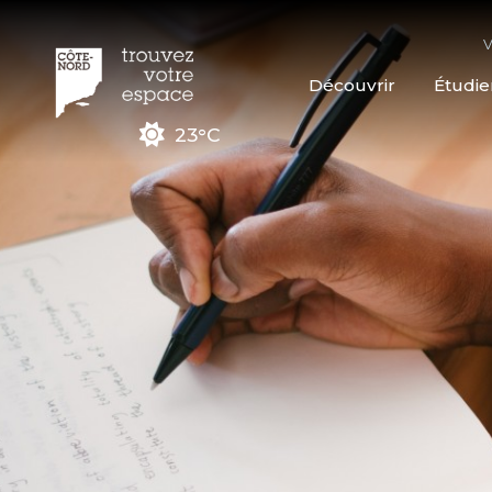
V
Découvrir
Étudie
23°C