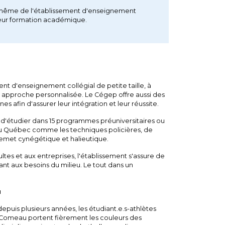
in même de l'établissement d'enseignement
n leur formation académique.
 d'enseignement collégial de petite taille, à
approche personnalisée. Le Cégep offre aussi des
s afin d'assurer leur intégration et leur réussite.
 d'étudier dans 15 programmes préuniversitaires ou
 au Québec comme les techniques policières, de
emet cynégétique et halieutique.
ltes et aux entreprises, l'établissement s'assure de
nt aux besoins du milieu. Le tout dans un
u
epuis plusieurs années, les étudiant.e.s-athlètes
Comeau portent fièrement les couleurs des