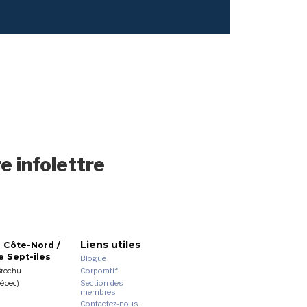
e infolettre
Liens utiles
 Côte-Nord /
 Sept-îles
Blogue
Corporatif
Brochu
Section des
uébec)
membres
Contactez-nous