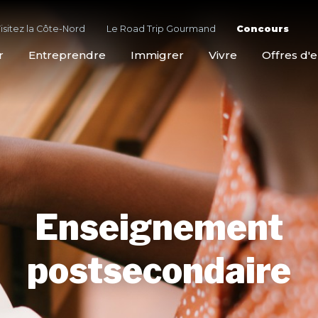
isitez la Côte-Nord
Le Road Trip Gourmand
Concours
r
Entreprendre
Immigrer
Vivre
Offres d'
Enseignement
postsecondaire