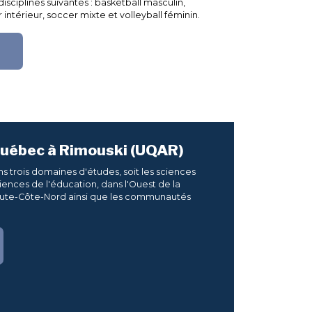
isciplines suivantes : basketball masculin,
intérieur, soccer mixte et volleyball féminin.
 Québec à Rimouski (UQAR)
 trois domaines d'études, soit les sciences
sciences de l'éducation, dans l'Ouest de la
Haute-Côte-Nord ainsi que les communautés