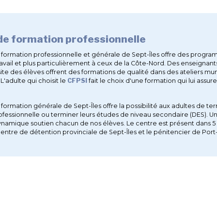
de formation professionnelle
 formation professionnelle et générale de Sept-Îles offre des progr
avail et plus particulièrement à ceux de la Côte-Nord. Des enseignan
ite des élèves offrent des formations de qualité dans des ateliers mun
L'adulte qui choisit le
CFPSI
fait le choix d'une formation qui lui assu
formation générale de Sept-Îles offre la possibilité aux adultes de te
ofessionnelle ou terminer leurs études de niveau secondaire (DES). U
namique soutien chacun de nos élèves. Le centre est présent dans 5 po
entre de détention provinciale de Sept-Îles et le pénitencier de Port