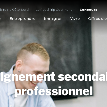
isitez la Côte-Nord
Le Road Trip Gourmand
Concours
r
Entreprendre
Immigrer
Vivre
Offres d'
ignement secondai
professionnel