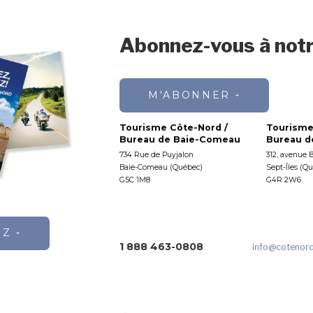
Abonnez-vous à notr
M'ABONNER
Tourisme Côte-Nord /
Tourisme
Bureau de Baie-Comeau
Bureau de
734 Rue de Puyjalon
312, avenue 
Baie-Comeau (Québec)
Sept-Îles (Q
G5C 1M8
G4R 2W6
EZ
1 888 463-0808
info
@cotenor