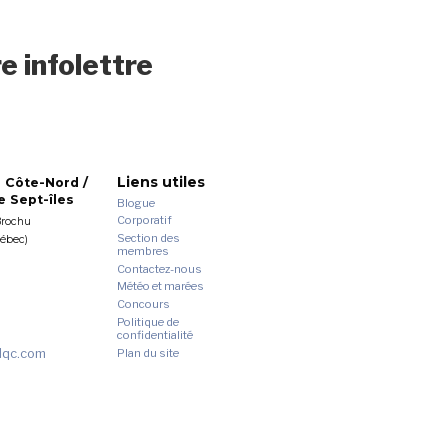
e infolettre
Liens utiles
 Côte-Nord /
 Sept-îles
Blogue
Corporatif
Brochu
Section des
uébec)
membres
Contactez-nous
Météo et marées
Concours
Politique de
confidentialité
dqc.com
Plan du site