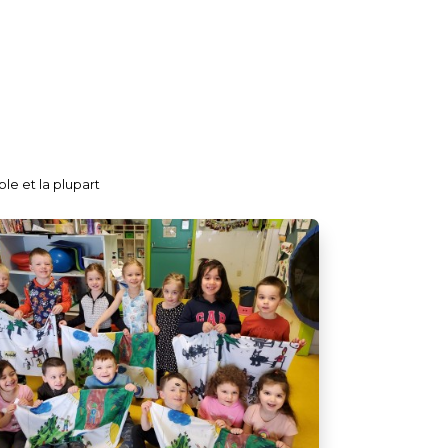
le et la plupart
et la
essé.