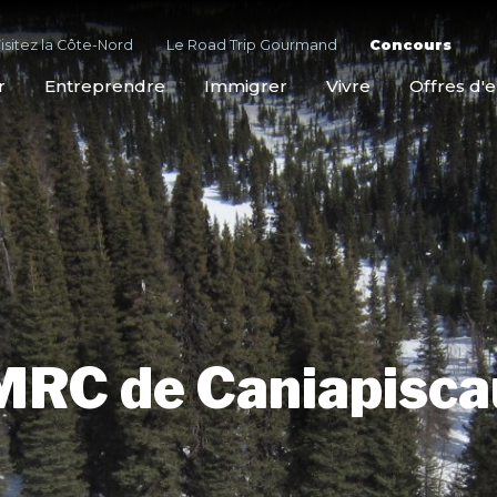
isitez la Côte-Nord
Le Road Trip Gourmand
Concours
r
Entreprendre
Immigrer
Vivre
Offres d'
MRC de Caniapisca