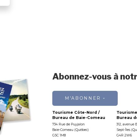
Abonnez-vous à notr
M'ABONNER
Tourisme Côte-Nord /
Tourisme
Bureau de Baie-Comeau
Bureau de
734 Rue de Puyjalon
312, avenue 
Baie-Comeau (Québec)
Sept-Îles (Q
G5C 1M8
G4R 2W6