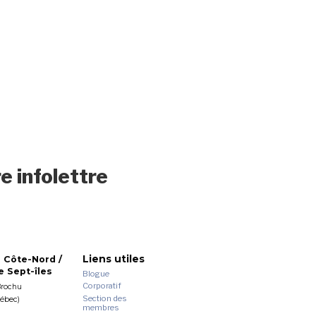
e infolettre
Liens utiles
 Côte-Nord /
 Sept-îles
Blogue
Corporatif
Brochu
Section des
uébec)
membres