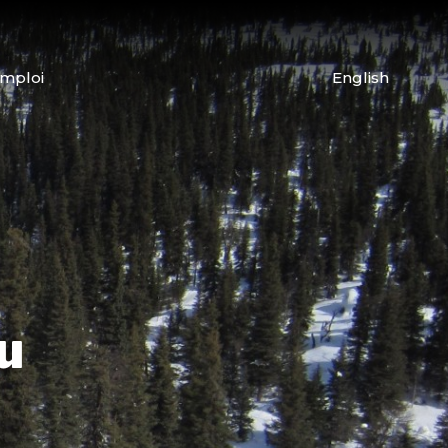
emploi
English
u