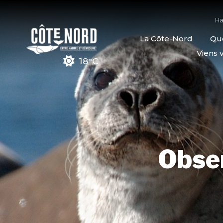
Ha
La Côte-Nord
Quo
Viens v
18°C
Obse