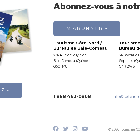
Abonnez-vous à notr
M'ABONNER
Tourisme Côte-Nord /
Tourisme
Bureau de Baie-Comeau
Bureau de
734 Rue de Puyjalon
312, avenue 
Baie-Comeau (Québec)
Sept-Îles (Q
G5C 1M8
G4R 2W6
EZ
1 888 463-0808
info
@cotenor
© 2026 Tourisme Cô