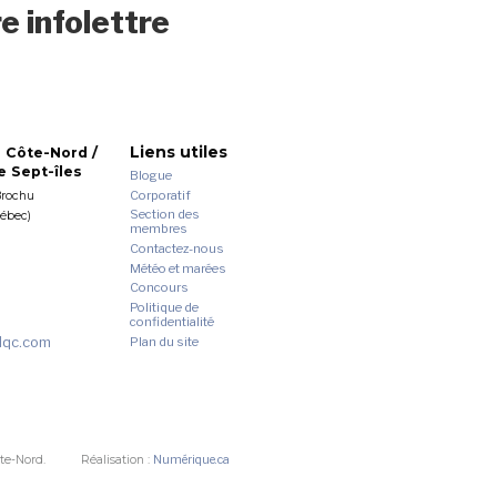
e infolettre
Liens utiles
 Côte-Nord /
 Sept-îles
Blogue
Corporatif
Brochu
Section des
uébec)
membres
Contactez-nous
Météo et marées
Concours
Politique de
confidentialité
dqc.com
Plan du site
te-Nord.
Réalisation :
Numérique.ca