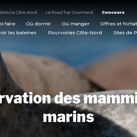
bitez la Côte-Nord
Le Road Trip Gourmand
Concours
i faire
Où dormir
Où manger
Offres et forfai
oir les baleines
Pourvoiries Côte-Nord
Sites de P
rvation des mammi
marins