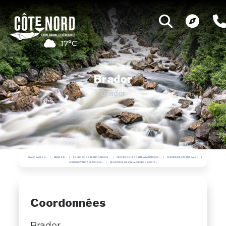
17°C
Brador
Brador
BLANC-SABLON
BRADOR
LOURDES-DE-BLANC-SABLON
SENTIER DE LA POINTE À LA BARQUE
SENTIER DE L'ASTRAGALE
SENTIER WANDA BEAUDOIN
BELVÉDÈRE DE L'ÎLE AUX PERROQUETS
Coordonnées
Brador ,