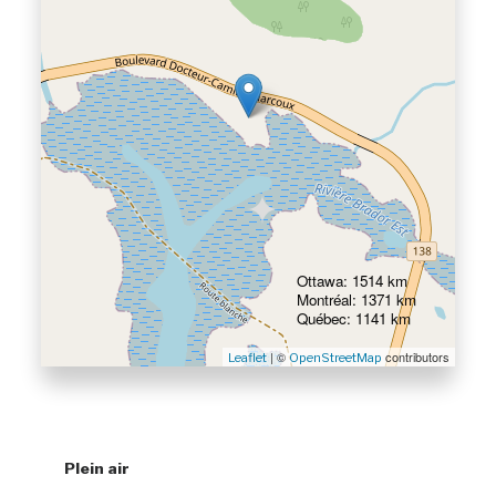
Ottawa: 1514 km
Montréal: 1371 km
Québec: 1141 km
| ©
contributors
Leaflet
OpenStreetMap
Plein air