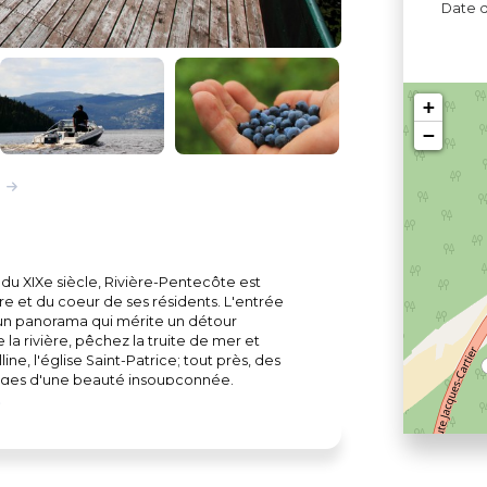
Date d
+
−
n du XIXe siècle, Rivière-Pentecôte est
oire et du coeur de ses résidents. L'entrée
re un panorama qui mérite un détour
de la rivière, pêchez la truite de mer et
line, l'église Saint-Patrice; tout près, des
lages d'une beauté insoupçonnée.
lein air et cueilleurs de petits fruits
ux lacs, rivières, plaines et étendues de
relle originale, faites un arrêt à l'Auberge
moment, proposées par les artistes et
s ravitailler au dépanneur COOP, où vous