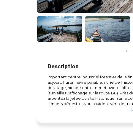
Description
Important centre industriel forestier de la fi
aujourd'hui un havre paisible, riche de l'hist
du village, nichée entre mer et rivière, off
(surveillez l'affichage sur la route 138). Près 
arpentez la jetée du site historique. Sur la col
sentiers pédestres vous guident vers des p
Pêcheurs, chasseurs, kayakistes, amateurs de p
trouveront aussi leur compte dans les nombre
forêts avoisinantes. Pour une expérience cultu
du Nord-Côtier pour admirer les oeuvres du 
artisans de la région. Et n'hésitez pas à vou