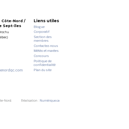
Liens utiles
 Côte-Nord /
 Sept-îles
Blogue
Corporatif
Brochu
Section des
uébec)
membres
Contactez-nous
Météo et marées
Concours
Politique de
confidentialité
enordqc.com
Plan du site
te-Nord.
Réalisation :
Numérique.ca