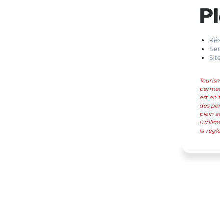
t de savoureuses spécialités locales.
Pl
Rés
Sen
Sit
Tourism
permett
est en 
des per
plein a
l'utili
la régl