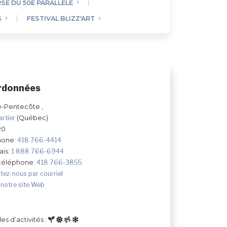
SE DU 50E PARALLÈLE
S
FESTIVAL BLIZZ'ART
rdonnées
e-Pentecôte ,
artier
(Québec)
R0
hone:
418 766-4414
ais:
1 888 766-6944
 téléphone:
418 766-3855
tez-nous par courriel
 notre site Web
es d’activités :