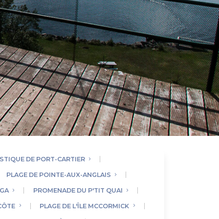
STIQUE DE PORT-CARTIER
PLAGE DE POINTE-AUX-ANGLAIS
ÏGA
PROMENADE DU P'TIT QUAI
CÔTE
PLAGE DE L'ÎLE MCCORMICK