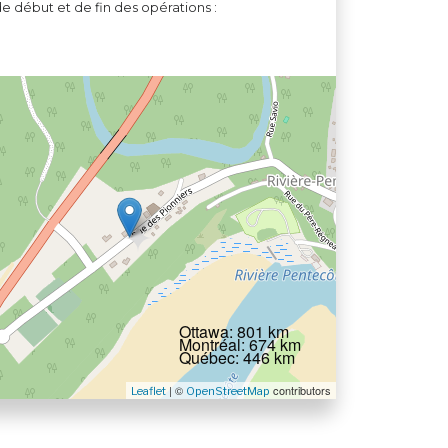
e début et de fin des opérations :
Ottawa: 801 km
Montréal: 674 km
Québec: 446 km
| ©
contributors
Leaflet
OpenStreetMap