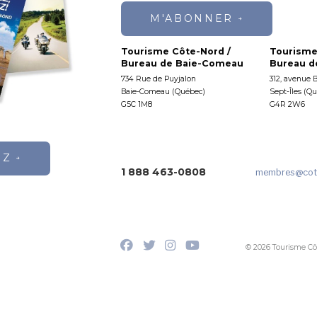
M'ABONNER
Tourisme Côte-Nord /
Tourisme
Bureau de Baie-Comeau
Bureau de
734 Rue de Puyjalon
312, avenue 
Baie-Comeau (Québec)
Sept-Îles (Q
G5C 1M8
G4R 2W6
EZ
1 888 463-0808
membres
@cot
© 2026 Tourisme Cô