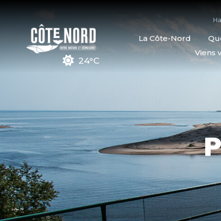
Ha
La Côte-Nord
Quo
Viens v
24°C
P