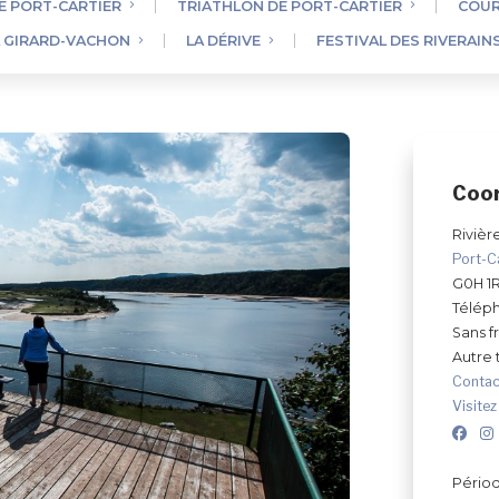
E PORT-CARTIER
TRIATHLON DE PORT-CARTIER
COUR
L GIRARD-VACHON
LA DÉRIVE
FESTIVAL DES RIVERAIN
Coo
Rivièr
Port-C
G0H 1
Télép
Sans fr
Autre
Contac
Visitez
Périod