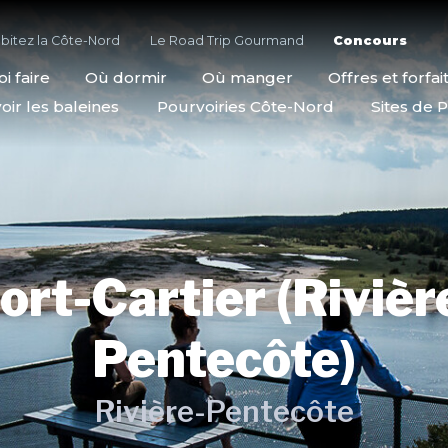
bitez la Côte-Nord
Le Road Trip Gourmand
Concours
i faire
Où dormir
Où manger
Offres et forfai
oir les baleines
Pourvoiries Côte-Nord
Sites de P
ort-Cartier (Rivièr
Pentecôte)
Rivière-Pentecôte