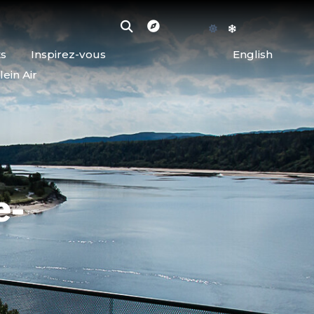
ts
Inspirez-vous
English
lein Air
e-