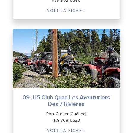
418-962-6686
VOIR LA FICHE
09-115 Club Quad Les Aventuriers
Des 7 Rivières
Port-Cartier (Québec)
418 768-6623
VOIR LA FICHE