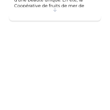
Coopérative de fruits de mer de
Harrington Harbour crée
énormément d'activités sur le quai,
la place centrale de l'île.