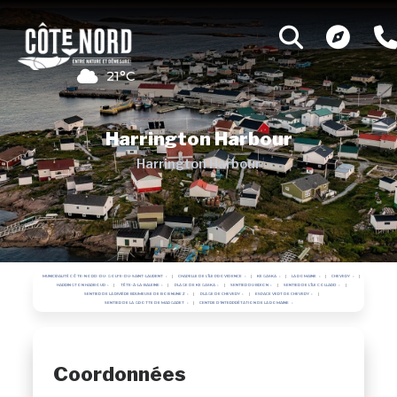
21°C
Harrington Harbour
Harrington Harbour
MUNICIPALITÉ CÔTE-NORD-DU-GOLFE-DU-SAINT-LAURENT
CHAPELLE DE L'ÎLE PROVIDENCE
KEGASKA
LA ROMAINE
CHEVERY
HARRINGTON HARBOUR
TÊTE-À-LA-BALEINE
PLAGE DE KEGASKA
SENTIER DU BRION
SENTIER DE L'ÎLE COLLARD
SENTIER DE LA RIVIÈRE BRUMEUSE DE BOB NUNEZ
PLAGE DE CHEVERY
ESPACE VERT DE CHEVERY
SENTIER DE LA GROTTE DE MARGARET
CENTRE D'INTERPRÉTATION DE LA ROMAINE
Coordonnées