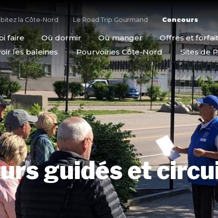
bitez la Côte-Nord
Le Road Trip Gourmand
Concours
i faire
Où dormir
Où manger
Offres et forfai
oir les baleines
Pourvoiries Côte-Nord
Sites de P
urs guidés et circu