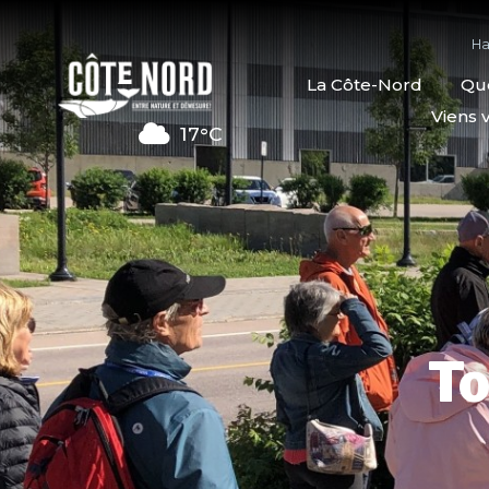
Ha
La Côte-Nord
Quo
Viens v
17°C
To