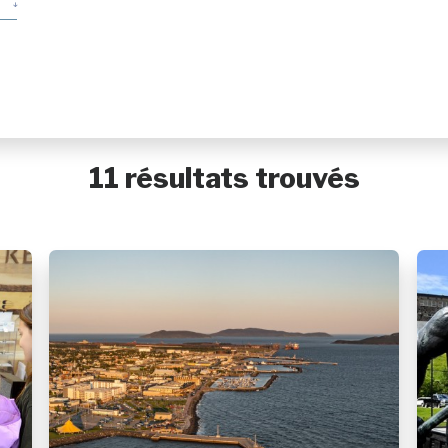
Baie-Johan-Beetz
Baie-Trinité
Blanc-Sablon
Bonne-Espérance
Calgary
Caniapiscau
Chevery
Chute-aux-Outardes
11 résultats trouvés
Colombier
Côte-Nord-du-Golfe-du-Saint-Laurent
Dorval
Essipit
Fermont
Forestville
Franquelin
Godbout
Gros-Mécatina
Harrington Harbour
Havre-Saint-Pierre
Kawawachikamach
Kegaska
La Romaine
Lac-au-Brochet