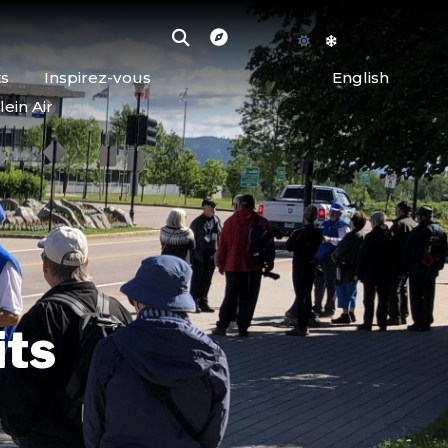
ts
Inspirez-vous
English
lein Air
its