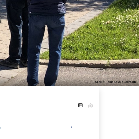
Crédit : Reina Savoie Jourdain
S
ganisés