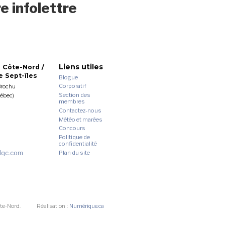
e infolettre
Liens utiles
 Côte-Nord /
 Sept-îles
Blogue
Corporatif
Brochu
Section des
uébec)
membres
Contactez-nous
Météo et marées
Concours
Politique de
confidentialité
dqc.com
Plan du site
te-Nord.
Réalisation :
Numérique.ca