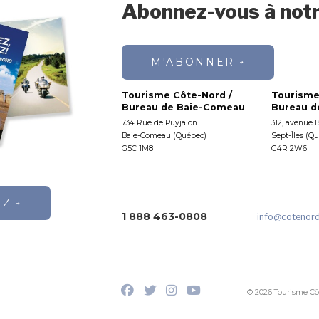
Abonnez-vous à notr
M'ABONNER
Tourisme Côte-Nord /
Tourisme
Bureau de Baie-Comeau
Bureau de
734 Rue de Puyjalon
312, avenue 
Baie-Comeau (Québec)
Sept-Îles (Q
G5C 1M8
G4R 2W6
EZ
1 888 463-0808
info
@cotenor
© 2026 Tourisme Cô