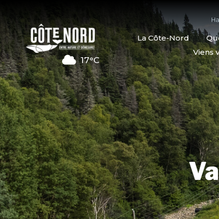
Ha
La Côte-Nord
Quo
Viens v
17°C
Va