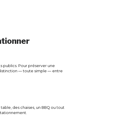
ationner
s publics. Pour préserver une
distinction — toute simple — entre
e table, des chaises, un BBQ ou tout
stationnement.