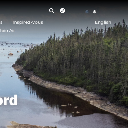
ts
Inspirez-vous
English
lein Air
ord