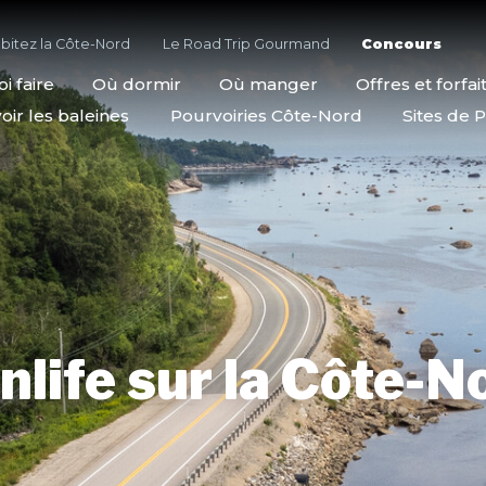
bitez la Côte-Nord
Le Road Trip Gourmand
Concours
i faire
Où dormir
Où manger
Offres et forfai
oir les baleines
Pourvoiries Côte-Nord
Sites de P
nlife sur la Côte-N