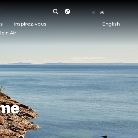
ts
Inspirez-vous
English
lein Air
sme