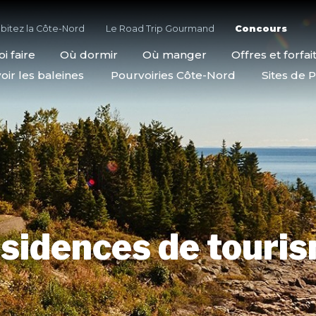
bitez la Côte-Nord
Le Road Trip Gourmand
Concours
i faire
Où dormir
Où manger
Offres et forfai
oir les baleines
Pourvoiries Côte-Nord
Sites de P
sidences de touri