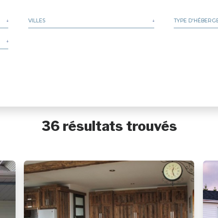
VILLES
TYPE D'HÉBERG
Aguanish
Résidences
Baie-Comeau
Baie-Johan-Beetz
Baie-Trinité
Blanc-Sablon
Bonne-Espérance
Calgary
Caniapiscau
Chevery
Chute-aux-Outardes
36 résultats trouvés
Colombier
Côte-Nord-du-Golfe-du-Saint-Laurent
Dorval
Essipit
Fermont
Forestville
Franquelin
Godbout
Gros-Mécatina
Harrington Harbour
Havre-Saint-Pierre