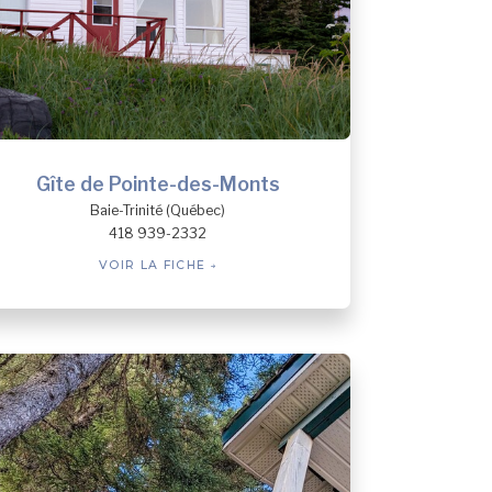
Gîte de Pointe-des-Monts
Baie-Trinité (Québec)
418 939-2332
VOIR LA FICHE