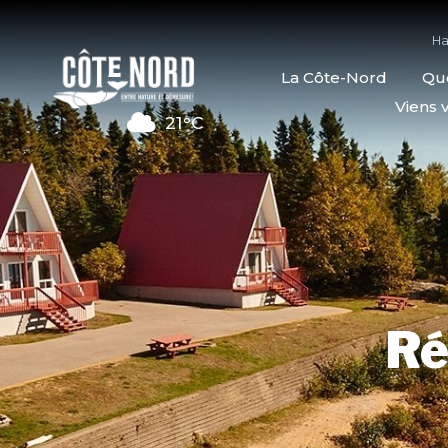
Ha
La Côte-Nord
Quo
Viens v
21°C
Ré