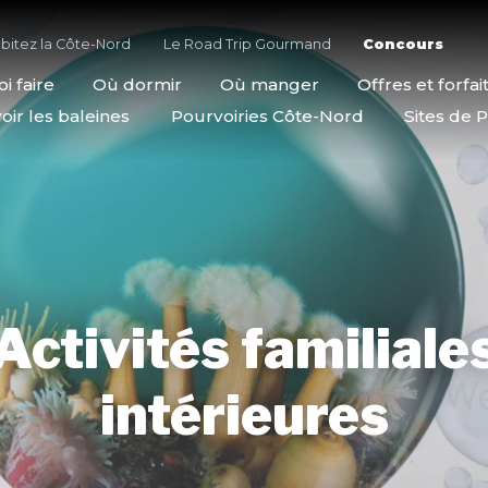
bitez la Côte-Nord
Le Road Trip Gourmand
Concours
i faire
Où dormir
Où manger
Offres et forfai
oir les baleines
Pourvoiries Côte-Nord
Sites de P
Activités familiale
intérieures