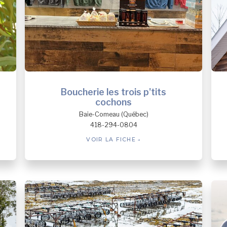
Boucherie les trois p'tits
cochons
Baie-Comeau (Québec)
418-294-0804
VOIR LA FICHE