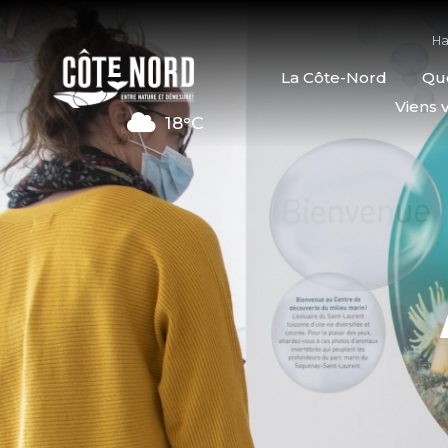
Ha
La Côte-Nord
Quo
Viens v
18°C