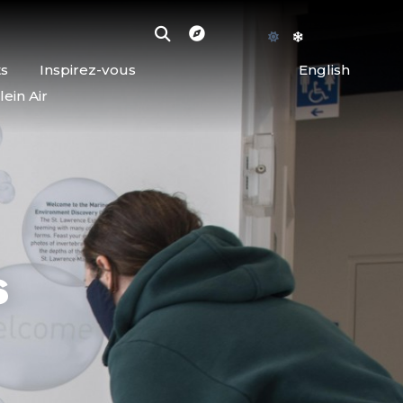
ts
Inspirez-vous
English
lein Air
s