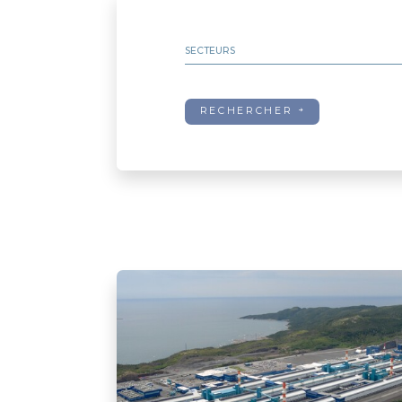
SECTEURS
MRC de la Haute-Côte-Nord
MRC de Manicouagan
MRC de Sept-Rivières
RECHERCHER
MRC de Caniapiscau
MRC du Golfe-du-Saint-Laurent
MRC de Minganie
Autre