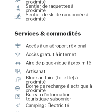
proximité
Sentier de raquettes à
ó
proximité
Sentier de ski de randonnée à
r
proximité
Services & commodités
<
Accès à un aéroport régional
J
Accès gratuit à internet
h
Aire de pique-nique à proximité
£
Artisanat
Bloc sanitaire (toilette) à
h
proximité
Borne de recharge électrique à
P
proximité
Bureau d'information
?
touristique saisonnier
é
Camping : Électricité