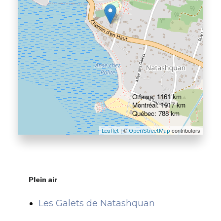
Ottawa: 1161 km
Montréal: 1017 km
Québec: 788 km
| ©
contributors
Leaflet
OpenStreetMap
Plein air
Les Galets de Natashquan