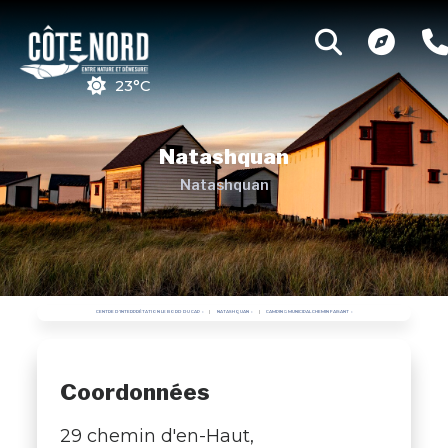
23°C
Natashquan
Natashquan
CENTRE D'INTERPRÉTATION LE BORD DU CAP
NATASHQUAN
CAMPING MUNICIPAL CHEMIN FAISANT
Coordonnées
29 chemin d'en-Haut,