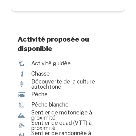
occasionnels en saison estivale.
Activité proposée ou
disponible
î
Activité guidée
Ã
Chasse
Découverte de la culture
z
autochtone
@
Pêche
Î
Pêche blanche
Sentier de motoneige à
n
proximité
Sentier de quad (VTT) à
ä
proximité
Sentier de randonnée à
&