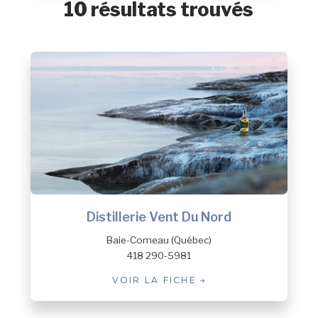
10 résultats trouvés
MRC de Minganie
Autre
Distillerie Vent Du Nord
Baie-Comeau (Québec)
418 290-5981
VOIR LA FICHE