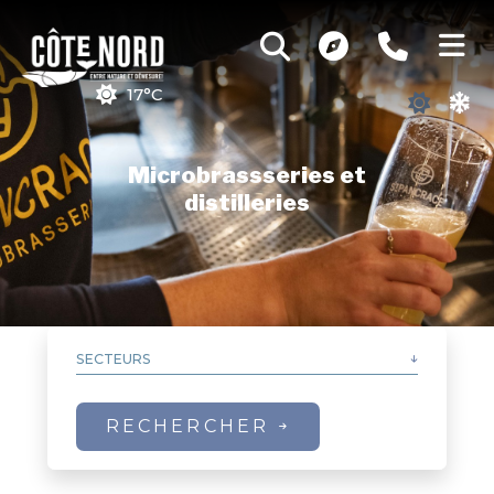
17°C
Microbrassseries et
distilleries
SECTEURS
MRC de la Haute-Côte-Nord
MRC de Manicouagan
MRC de Sept-Rivières
RECHERCHER
MRC de Caniapiscau
MRC du Golfe-du-Saint-Laurent