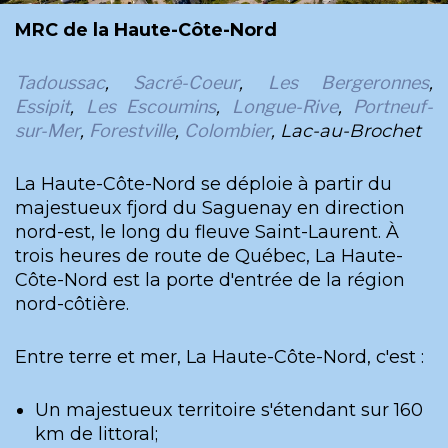
MRC de la Haute-Côte-Nord
Tadoussac
,
Sacré-Coeur
,
Les Bergeronnes
,
Essipit
,
Les Escoumins
,
Longue-Rive
,
Portneuf-
sur-Mer
,
Forestville
,
Colombier
, Lac-au-Brochet
La Haute-Côte-Nord se déploie à partir du
majestueux fjord du Saguenay en direction
nord-est, le long du fleuve Saint-Laurent. À
trois heures de route de Québec, La Haute-
Côte-Nord est la porte d'entrée de la région
nord-côtière.
Entre terre et mer, La Haute-Côte-Nord, c'est :
Un majestueux territoire s'étendant sur 160
km de littoral;