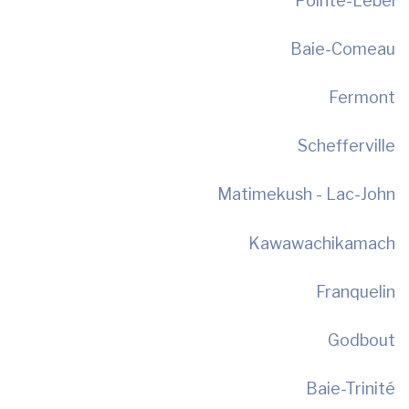
Pointe-Lebel
Baie-Comeau
Fermont
Schefferville
Matimekush - Lac-John
Kawawachikamach
Franquelin
Godbout
Baie-Trinité