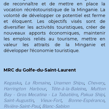
de reconnaître et de mettre en place la
vocation récréotouristique de la Minganie. La
volonté de développer ce potentiel est ferme
et éloquent. Les objectifs visés sont de
diversifier les activités touristiques, créer de
nouveaux apports économiques, maintenir
les emplois reliés au tourisme, mettre en
valeur les attraits de la Minganie et
développer l'économie touristique.
MRC du Golfe-du-Saint-Laurent
Kegaska
,
La Romaine
,
Unamen Shipu
,
Chevery
,
Harrington Harbour
,
Tête-à-la-Baleine
,
Mutton
Bay - Gros Mecatina - La Tabatière
,
Pakua Shipi
,
Saint-Augustin
,
Vieux-Fort
,
Bonne-Espérance
,
Rivière-Saint-Paul
,
Blanc-Sablon