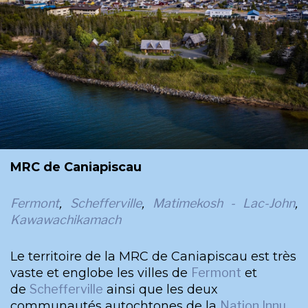
MRC de Caniapiscau
Fermont
,
Schefferville
,
Matimekosh - Lac-John
,
Kawawachikamach
Le territoire de la MRC de Caniapiscau est très
vaste et englobe les villes de
Fermont
et
de
Schefferville
ainsi que les deux
communautés autochtones de la
Nation Innu