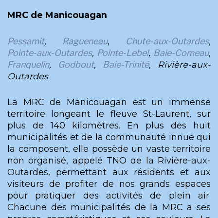
MRC de Manicouagan
Pessamit
,
Ragueneau
,
Chute-aux-Outardes
,
Pointe-aux-Outardes
,
Pointe-Lebel
,
Baie-Comeau
,
Franquelin
,
Godbout
,
Baie-Trinité
, Rivière-aux-
Outardes
La MRC de Manicouagan est un immense
territoire longeant le fleuve St-Laurent, sur
plus de 140 kilomètres. En plus des huit
municipalités et de la communauté innue qui
la composent, elle possède un vaste territoire
non organisé, appelé TNO de la Rivière-aux-
Outardes, permettant aux résidents et aux
visiteurs de profiter de nos grands espaces
pour pratiquer des activités de plein air.
Chacune des municipalités de la MRC a ses