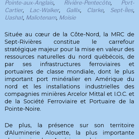
Pointe-aux-Anglais
,
Rivière-Pentecôte
,
Port-
Cartier
,
Lac-Walker
,
Gallix
,
Clarke
,
Sept-Îles
,
Uashat
,
Maliotenam
,
Moisie
Située au cœur de la Côte-Nord, la MRC de
Sept-Rivières constitue le carrefour
stratégique majeur pour la mise en valeur des
ressources naturelles du nord québécois, de
par ses infrastructures ferroviaires et
portuaires de classe mondiale, dont le plus
important port minéralier en Amérique du
nord et les installations industrielles des
compagnies minières Arcelor Mittal et I.O.C. et
de la Société Ferroviaire et Portuaire de la
Pointe-Noire.
De plus, la présence sur son territoire
d'Aluminerie Alouette, la plus importante