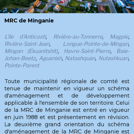
MRC de Minganie
L'île d'Anticosti
,
Rivière-au-Tonnerre
,
Magpie
,
Rivière-Saint-Jean
,
Longue-Pointe-de-Mingan
,
Mingan (Ekuanitshit)
,
Havre-Saint-Pierre
,
Baie-
Johan-Beetz
,
Aguanish
,
Natashquan
,
Nutashkuan
,
Pointe-Parent
Toute municipalité régionale de comté est
tenue de maintenir en vigueur un schéma
d'aménagement et de développement
applicable à l'ensemble de son territoire. Celui
de la MRC de Minganie est entré en vigueur
en juin 1988 et est présentement en révision.
La deuxième grand orientation du schéma
d'aménagement de la MRC de Minganie est