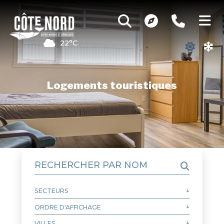
22°C
Logements touristiques
RECHERCHER PAR NOM
SECTEURS
Autre
MRC de Caniapiscau
ORDRE D'AFFICHAGE
Ordre alphabétique de nom A-Z
MRC de la Haute-Côte-Nord
Ordre alphabétique de nom Z-A
VILLES