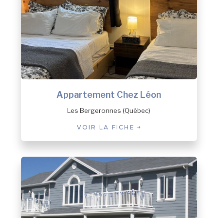
Rivière-Saint-Paul
Sacré-Coeur
Saint-Augustin
Schefferville
Sept-Îles
Sept-Îles (Clarke city)
Sept-Îles (Gallix)
Sept-Îles (Moisie)
Appartement Chez Léon
Sept-Îles (Moisie)
Les Bergeronnes (Québec)
St. John's
Tadoussac
VOIR LA FICHE
Tête-à-la-Baleine
Uashat
Vieux-Fort