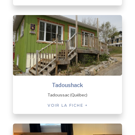
New Carlisle
Nutashkuan
Pessamit
Petit-Mécatina
Pointe-aux-Outardes
Pointe-Lebel
Port-Cartier
Port-Cartier (Pointe-aux-Anglais)
Port-Cartier (Rivière-Pentecôte)
Port-Menier
Portneuf-sur-Mer
Tadoushack
Ragueneau
Rivière-au-Tonnerre
Tadoussac (Québec)
Rivière-aux-Outardes
VOIR LA FICHE
Rivière-Mouchalagane
Rivière-Nipissis
Rivière-Pentecôte
Rivière-Saint-Jean