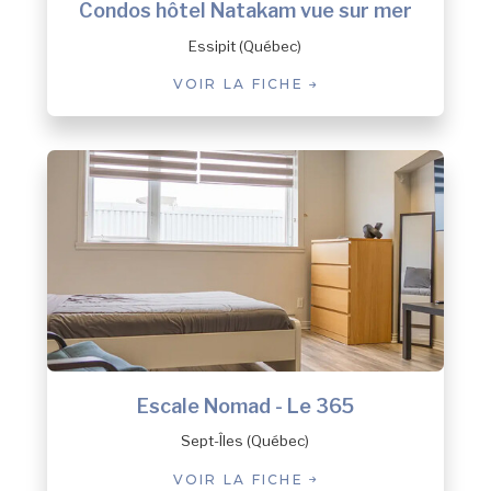
Condos hôtel Natakam vue sur mer
Harrington Harbour
Essipit (Québec)
Havre-Saint-Pierre
Kawawachikamach
VOIR LA FICHE
Kegaska
La Romaine
Lac-au-Brochet
Lac-Vacher
Lac-Walker
Les Bergeronnes
Les Escoumins
Longue-Pointe-de-Mingan
Longue-Rive
Lourde-de-Blanc-Sablon
Magpie
Maliotenam
Escale Nomad - Le 365
Matimekosh
Sept-Îles (Québec)
Mingan
VOIR LA FICHE
Natashquan