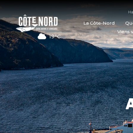
Ha
La Côte-Nord
Quo
Viens v
19°C
A