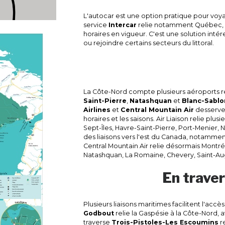
L'autocar est une option pratique pour voya
service
Intercar
relie notamment Québec, Ba
horaires en vigueur. C'est une solution intér
ou rejoindre certains secteurs du littoral.
La Côte-Nord compte plusieurs aéroports 
Saint-Pierre
,
Natashquan
et
Blanc-Sablo
Airlines
et
Central Mountain Air
desserven
horaires et les saisons. Air Liaison relie plu
Sept-Îles, Havre-Saint-Pierre, Port-Menier, 
des liaisons vers l'est du Canada, notamme
Central Mountain Air relie désormais Montr
Natashquan, La Romaine, Chevery, Saint-Aug
En traver
Plusieurs liaisons maritimes facilitent l'accè
Godbout
relie la Gaspésie à la Côte-Nord, a
traverse
Trois-Pistoles-Les Escoumins
re