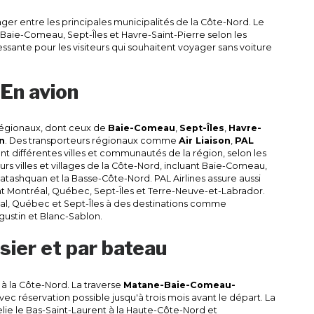
ger entre les principales municipalités de la Côte-Nord. Le
ie-Comeau, Sept-Îles et Havre-Saint-Pierre selon les
essante pour les visiteurs qui souhaitent voyager sans voiture
En avion
régionaux, dont ceux de
Baie-Comeau
,
Sept-Îles
,
Havre-
n
. Des transporteurs régionaux comme
Air Liaison
,
PAL
t différentes villes et communautés de la région, selon les
sieurs villes et villages de la Côte-Nord, incluant Baie-Comeau,
Natashquan et la Basse-Côte-Nord. PAL Airlines assure aussi
nt Montréal, Québec, Sept-Îles et Terre-Neuve-et-Labrador.
éal, Québec et Sept-Îles à des destinations comme
ustin et Blanc-Sablon.
sier et par bateau
s à la Côte-Nord. La traverse
Matane-Baie-Comeau-
vec réservation possible jusqu'à trois mois avant le départ. La
lie le Bas-Saint-Laurent à la Haute-Côte-Nord et