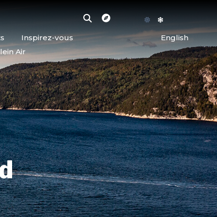
ts
Inspirez-vous
English
lein Air
rd