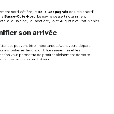
ement nord-côtière, le
Bella Desgagnés
de Relais Nordik
 la
Basse-Côte-Nord
. Le navire dessert notamment
te-à-la-Baleine, La Tabatière, Saint-Augustin et Port-Menier.
nifier son arrivée
 distances peuvent être importantes. Avant votre départ,
itions routières, les disponibilités aériennes et les
ication vous permettra de profiter pleinement de votre
tocar, par avion ou par bateau.