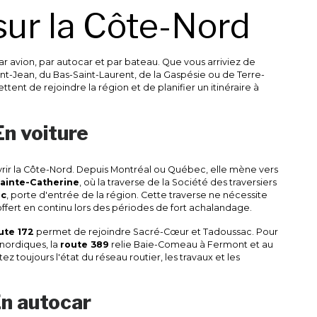
sur la Côte-Nord
ar avion, par autocar et par bateau. Que vous arriviez de
-Jean, du Bas-Saint-Laurent, de la Gaspésie ou de Terre-
ent de rejoindre la région et de planifier un itinéraire à
En voiture
vrir la Côte-Nord. Depuis Montréal ou Québec, elle mène vers
ainte-Catherine
, où la traverse de la Société des traversiers
ac
, porte d'entrée de la région. Cette traverse ne nécessite
offert en continu lors des périodes de fort achalandage.
ute 172
permet de rejoindre Sacré-Cœur et Tadoussac. Pour
nordiques, la
route 389
relie Baie-Comeau à Fermont et au
z toujours l'état du réseau routier, les travaux et les
n autocar