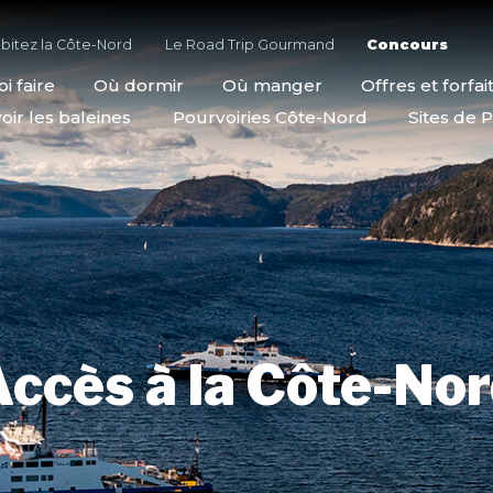
bitez la Côte-Nord
Le Road Trip Gourmand
Concours
i faire
Où dormir
Où manger
Offres et forfai
oir les baleines
Pourvoiries Côte-Nord
Sites de P
ccès à la Côte-No