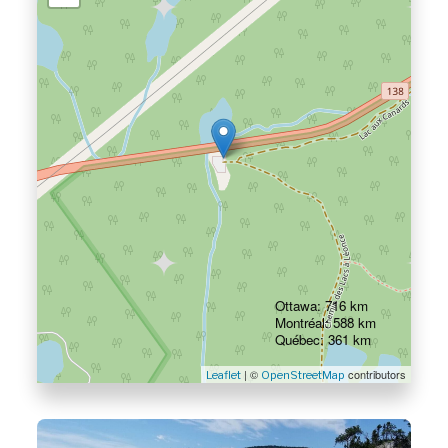
Ottawa: 716 km
Montréal: 588 km
Québec: 361 km
| ©
contributors
Leaflet
OpenStreetMap