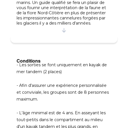
marins. Un guide qualifié se fera un plaisir de
vous fournir une interprétation de la faune et
de la flore Nord-Côtière en plus de présenter
les impressionnantes cannelures forgées par
les glaciers il y a des milliers d'années.
L'activité s'adresse à tous (avec ou sans
expérience)
Niveau : Facile
3h00 incluant 30 minutes de préparation
Conditions
terrestre (habillement, ajustement des kayaks,
- Les sorties se font uniquement en kayak de
règles de sécurité), environ 2h15 d'observation
mer tandem (2 places)
sur l'eau. 15 minutes pour la finalisation
(ramassage, déshabillement et mot de la fin)
- Afin d'assurer une expérience personnalisée
et conviviale, les groupes sont de 8 personnes
maximum.
- L'âge minimal est de 4 ans. En asseyant les
tout-petits dans le compartiment au milieu
d'un kayak tandem et les plus grands, en