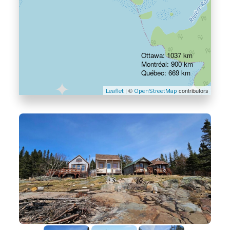
Ottawa: 1037 km
Montréal: 900 km
Québec: 669 km
| ©
contributors
Leaflet
OpenStreetMap