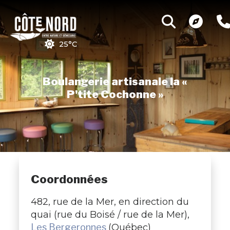
25°C
Boulangerie artisanale la «
P'tite Cochonne »
Coordonnées
482, rue de la Mer, en direction du
quai (rue du Boisé / rue de la Mer),
Les Bergeronnes
(Québec)