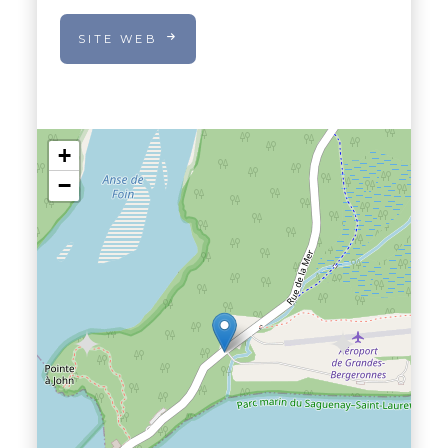
SITE WEB
+
−