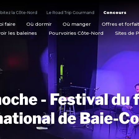
bitez la Côte-Nord
Le Road Trip Gourmand
Concours
i faire
Où dormir
Où manger
Offres et forfai
oir les baleines
Pourvoiries Côte-Nord
Sites de P
oche - Festival du 
national de Baie-