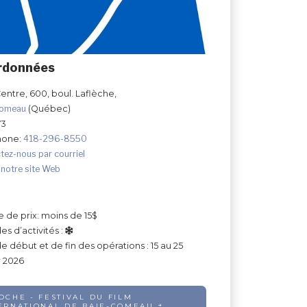
rdonnées
entre, 600, boul. Laflèche,
Comeau
(Québec)
Y3
hone:
418-296-8550
tez-nous par courriel
 notre site Web
e de prix: moins de 15$
es d’activités :
e début et de fin des opérations : 15 au 25
r 2026
OCHE - FESTIVAL DU FILM
ERNATIONAL DE BAIE-COMEAU