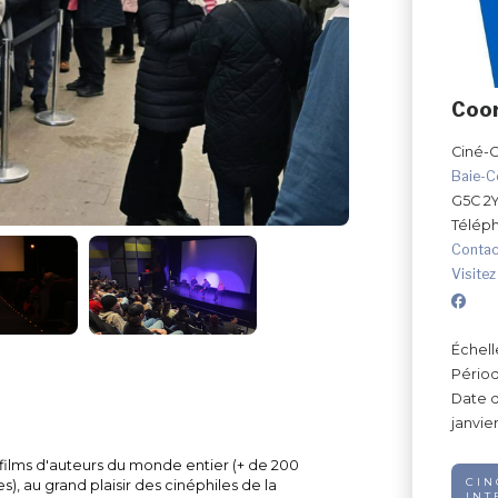
Coo
Ciné-C
Baie-
G5C 2
Télép
Contac
Visitez
Échell
Périod
Date d
janvie
ilms d'auteurs du monde entier (+ de 200
CIN
s), au grand plaisir des cinéphiles de la
INT