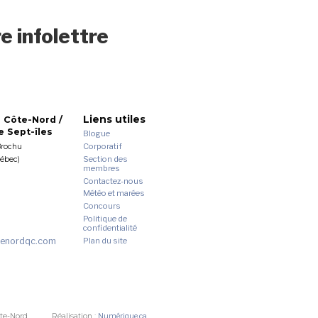
e infolettre
Liens utiles
 Côte-Nord /
 Sept-îles
Blogue
Corporatif
Brochu
Section des
uébec)
membres
Contactez-nous
Météo et marées
Concours
Politique de
confidentialité
enordqc.com
Plan du site
te-Nord.
Réalisation :
Numérique.ca