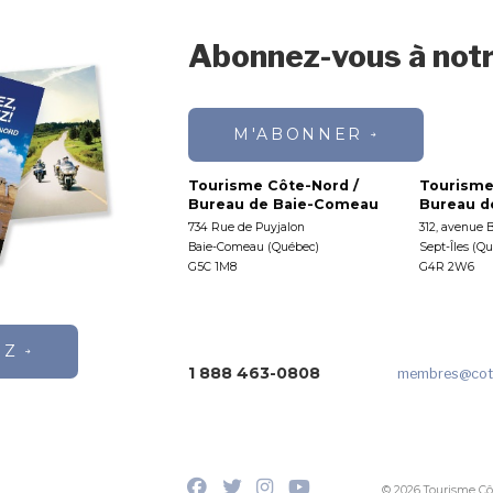
Abonnez-vous à notr
M'ABONNER
Tourisme Côte-Nord /
Tourisme
Bureau de Baie-Comeau
Bureau de
734 Rue de Puyjalon
312, avenue 
Baie-Comeau (Québec)
Sept-Îles (Q
G5C 1M8
G4R 2W6
EZ
1 888 463-0808
membres
@cot
© 2026 Tourisme Cô