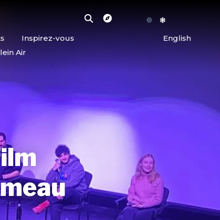
ts
Inspirez-vous
English
lein Air
film
Comeau