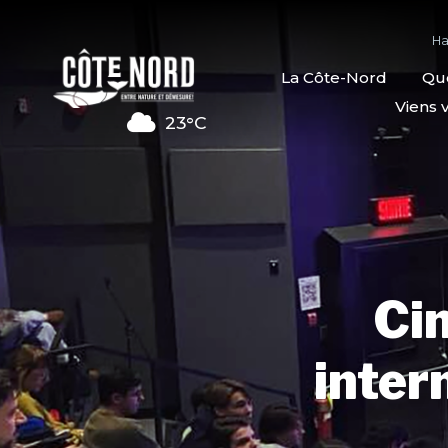
Ha
La Côte-Nord
Quo
Viens v
23°C
Cin
inter