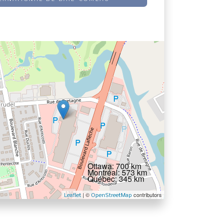
Ottawa: 700 km
Montréal: 573 km
Québec: 345 km
| ©
contributors
Leaflet
OpenStreetMap