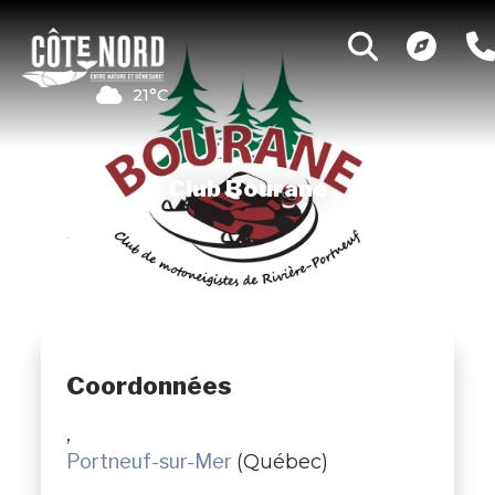
21°C
Club Bourane
Coordonnées
,
Portneuf-sur-Mer
(Québec)