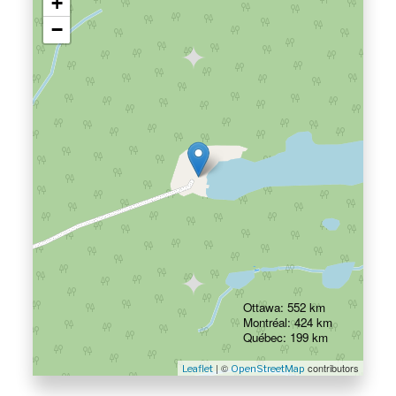
+
−
Ottawa: 552 km
Montréal: 424 km
Québec: 199 km
| ©
contributors
Leaflet
OpenStreetMap