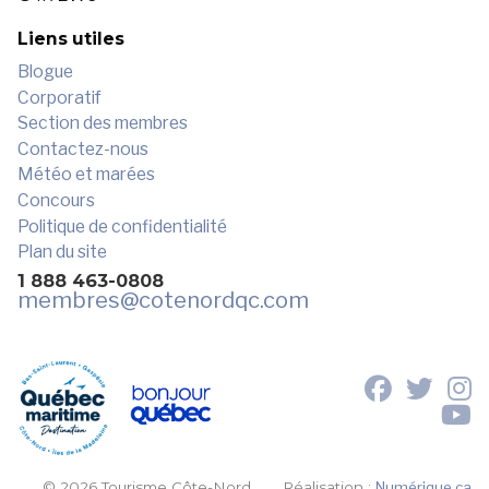
ensemencée. Tous nos clients
retournent à la maison enchanté de
Liens utiles
leur séjour parmi nous.
Blogue
Corporatif
Section des membres
Contactez-nous
Météo et marées
Tarif réguilier (par jour et par
Concours
personne) - Haute saison (mai
Politique de confidentialité
et juin)
Plan du site
1 888 463-0808
Inclusion: Chalet, embarcation, droit
membres
@cotenordqc.com
de pêche
Séjour
Tarifs
158$ / jour /
© 2026 Tourisme Côte-Nord.
Réalisation :
Numérique.ca