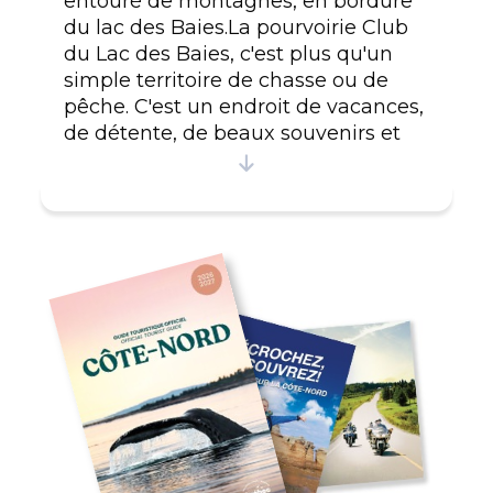
entouré de montagnes, en bordure
du lac des Baies.La pourvoirie Club
du Lac des Baies, c'est plus qu'un
simple territoire de chasse ou de
pêche. C'est un endroit de vacances,
de détente, de beaux souvenirs et
surtout, un site chaleureux avec un
accueil simple et familial.
Le club du Lac des Baies est réputé
pour la qualité de sa pêche à la
truite mouchetée. Nos lacs
regorgent de poissons et vous
assurent un séjour plus que
mémorable. Les pêcheurs peuvent y
pratiquer leur sport préféré au
milieu d'une nature sauvage et
luxuriante, qui vous offre un choix
de 45 lacs indigènes à explorer.