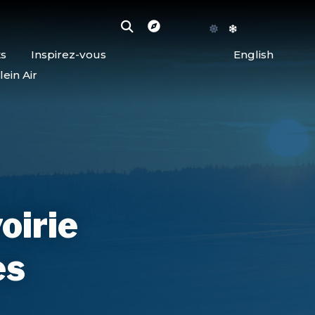
ts
Inspirez-vous
English
lein Air
oirie
es