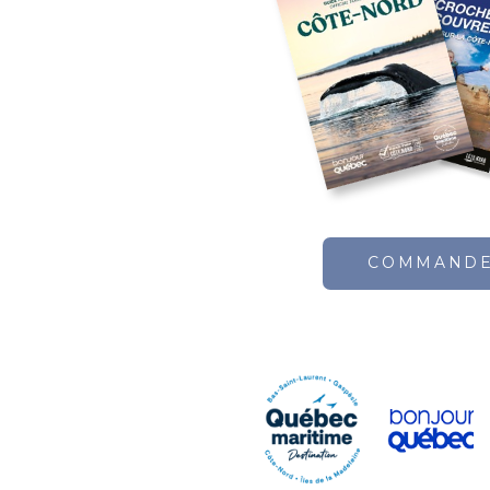
*Service d'accompagnement disponible sur
Nombre de
Séjour
chasseurs
2 à 4 chasseurs
7 jours
COMMAND
Forfait - Chasse à l'ours
Inclusions: sites appâtés
*Forfaits de chasse à l'ours peuvent être comb
Nombre de chasseurs
Sé