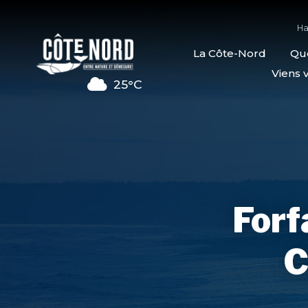
Ha
La Côte-Nord
Quo
Viens v
25°C
Forf
C