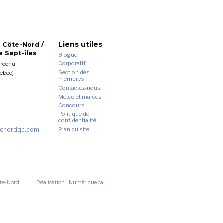
Liens utiles
 Côte-Nord /
 Sept-îles
Blogue
Corporatif
Brochu
Section des
uébec)
membres
Contactez-nous
Météo et marées
Concours
Politique de
confidentialité
enordqc.com
Plan du site
te-Nord.
Réalisation :
Numérique.ca