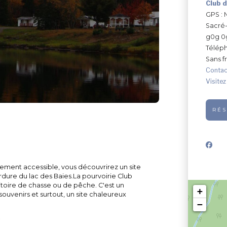
Club d
GPS : 
Sacré
g0g 0
Télép
Sans fr
Contac
Visitez
RÉS
lement accessible, vous découvrirez un site
ure du lac des Baies.La pourvoirie Club
ritoire de chasse ou de pêche. C'est un
+
ouvenirs et surtout, un site chaleureux
−
mprenant 45 lacs sillonnés par 20 km de