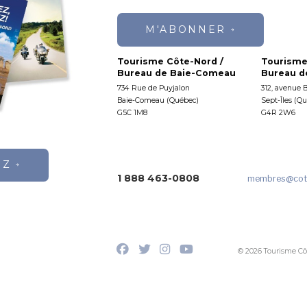
 demande
M'ABONNER
Orignal
Tarifs
Tourisme Côte-Nord /
Tourisme
1 orignal par
Bureau de Baie-Comeau
Bureau de
groupe
734 Rue de Puyjalon
312, avenue 
SUR DEMANDE
(territoire
Baie-Comeau (Québec)
Sept-Îles (Q
exclusif)
G5C 1M8
G4R 2W6
EZ
1 888 463-0808
membres
@cot
© 2026 Tourisme Cô
inés avec forfaits de pêche.
jour
Tarifs