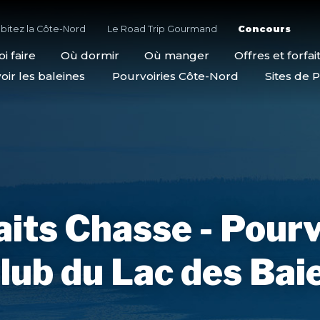
bitez la Côte-Nord
Le Road Trip Gourmand
Concours
i faire
Où dormir
Où manger
Offres et forfai
oir les baleines
Pourvoiries Côte-Nord
Sites de P
aits Chasse - Pourv
lub du Lac des Bai