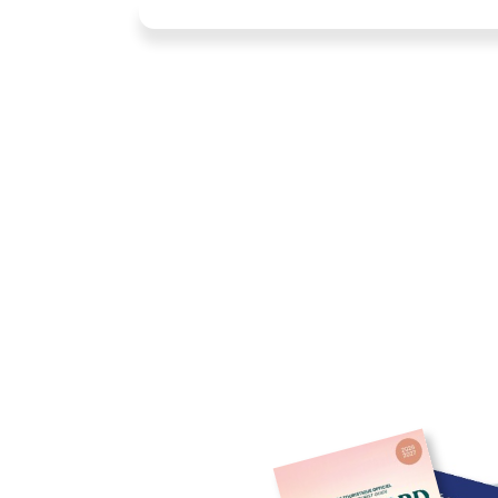
sentiers, que les amateurs peuvent chasser l'ori
canard.
Avec les nombreux bûchers, où les petits fru
gibier tel le lièvre et à la perdrix est des pl
aventure, puisque tous les lacs sont accessib
aménagées tout au long des sentiers, vous 
sauvage.
Pour la chasse à l'orignal ou à l'ours, vous e
d'une des quatre zones prédéterminées de no
Votre forfait inclus l'hébergement et les droi
votre propre permis de chasse du Québec).
Que ce soit pour les chasseurs à la carabine, à
zone est indéniable. Notre vision environn
notre gestion de l'ensemble du territoire, v
commun, ainsi qu'une expérience mémorab
Forfait - Chasse à l'orignal (mi
Inclusions: Salines, caches et miradors