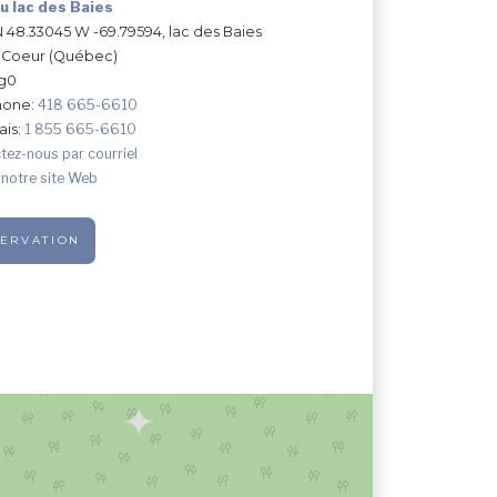
u lac des Baies
N 48.33045 W -69.79594, lac des Baies
-Coeur (Québec)
g0
hone:
418 665-6610
ais:
1 855 665-6610
tez-nous par courriel
 notre site Web
ERVATION