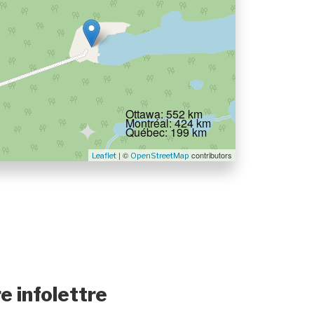
Ottawa: 552 km
Montréal: 424 km
Québec: 199 km
| ©
contributors
Leaflet
OpenStreetMap
e infolettre