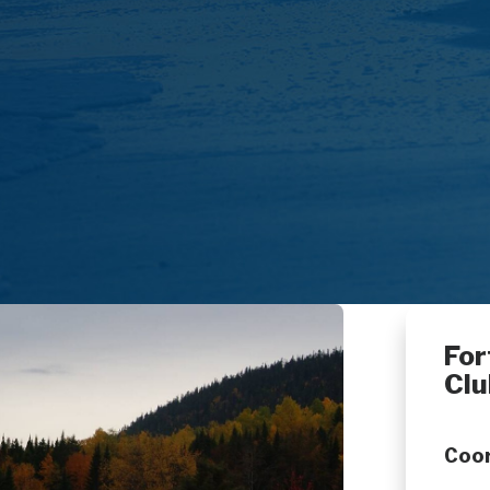
For
Clu
Coo