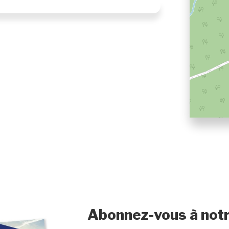
gnal, l'ours, la perdrix, le lièvre et le
its sauvages abondent, la chasse au petit
us florissante. Vivez pleinement votre
les en VTT (Quad). Des haltes rustiques
attendent au coeur d'une belle nature
t votre groupe bénéficiez de l'usage exclusif
tre territoire (env 15 km carré chacune).
ts de chasse (vous devez être titulaire de
 l'arc ou à l'arbalète, le potentiel de cette
ementale, notre approche responsable et
ous assure une qualité de chasse hors du
le.
-septembre à mi-octobre)
Abonnez-vous à notr