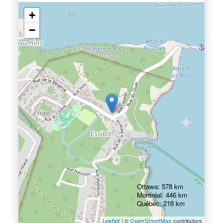
+
−
Ottawa: 578 km
Montréal: 446 km
Québec: 218 km
| ©
contributors
Leaflet
OpenStreetMap