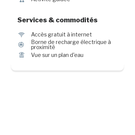
quilles en période hivernale. #CITQ :
181156
Services & commodités
J
Accès gratuit à internet
Borne de recharge électrique à
P
proximité
Ï
Vue sur un plan d'eau