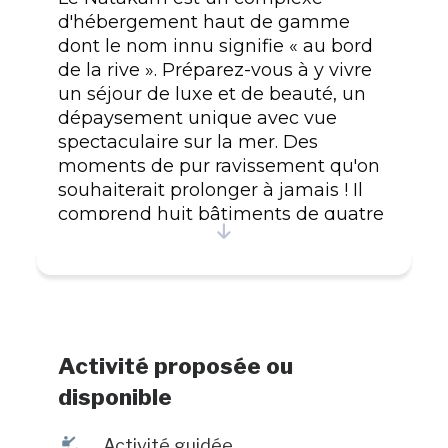
d'hébergement haut de gamme
dont le nom innu signifie « au bord
de la rive ». Préparez-vous à y vivre
un séjour de luxe et de beauté, un
dépaysement unique avec vue
spectaculaire sur la mer. Des
moments de pur ravissement qu'on
souhaiterait prolonger à jamais ! Il
comprend huit bâtiments de quatre
hébergements, tous situés sur le
magnifique territoire de la
communauté Essipit.Grand choix
d'activités à proximité : racquetball,
piscine, basketball, tennis extérieur,
terrain de balle-molle, salle de
Activité proposée ou
conditionnement physique, sentiers
disponible
de randonnée pédestre, terrain de
jeux, tour d'observation des baleines,
î
Activité guidée