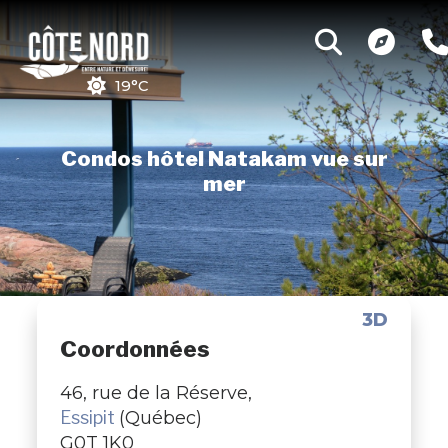
19°C
Condos hôtel Natakam vue sur
mer
3D
Coordonnées
46, rue de la Réserve,
Essipit
(Québec)
G0T 1K0