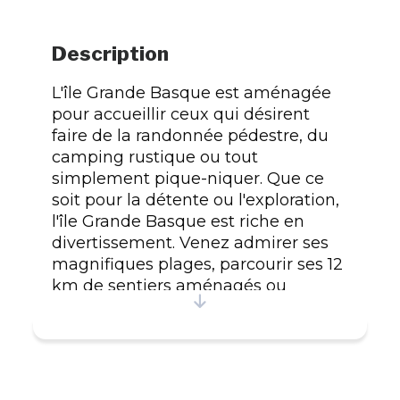
Description
L'île Grande Basque est aménagée
pour accueillir ceux qui désirent
faire de la randonnée pédestre, du
camping rustique ou tout
simplement pique-niquer. Que ce
soit pour la détente ou l'exploration,
l'île Grande Basque est riche en
divertissement. Venez admirer ses
magnifiques plages, parcourir ses 12
km de sentiers aménagés ou
découvrir sa flore et sa faune
marine. Nos guides seront heureux
de vous initier à la géologie et à la
biologie marine. Rendez-vous sur
l'île Grande Basque et assistez à la