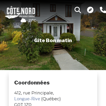
21°C
Gîte Bon matin
Coordonnées
412, rue Principale,
Longue-Rive
(Québec)
G0T 1Z0