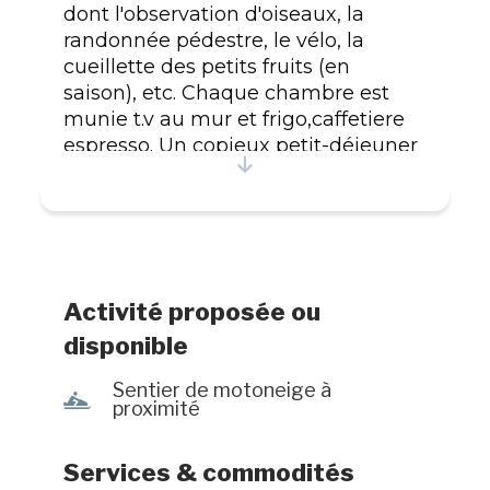
dont l'observation d'oiseaux, la
randonnée pédestre, le vélo, la
cueillette des petits fruits (en
saison), etc. Chaque chambre est
munie t.v au mur et frigo,caffetiere
espresso. Un copieux petit-déjeuner
avec machine a caffe
espresso,capuccino,latté,alongé ect...
est offert par la propriétaire. L'hiver,
venez profiter de la nature pour
vous adonner à des loisirs où le plein
air est à l'honneur, telles que le ski
Activité proposée ou
de fond, la raquette et la motoneige.
disponible
#CITQ : 210195
Sentier de motoneige à
n
proximité
Services & commodités